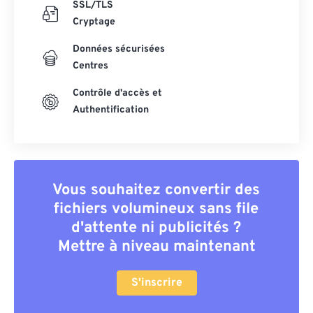
SSL/TLS
Cryptage
Données sécurisées
Centres
Contrôle d'accès et
Authentification
Vous souhaitez convertir des
fichiers volumineux sans file
d'attente ni publicités ?
Mettre à niveau maintenant
S'inscrire