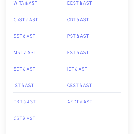
WITA à AST
EEST à AST
ChST à AST
CDT à AST
SST à AST
PST à AST
MST à AST
EST à AST
EDT à AST
IDT à AST
IST à AST
CEST à AST
PKT à AST
AEDT à AST
CST à AST