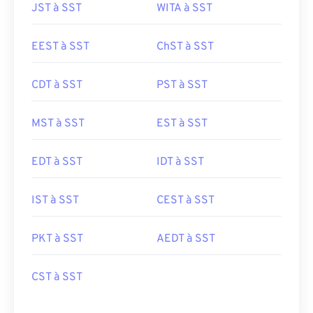
JST à SST
WITA à SST
EEST à SST
ChST à SST
CDT à SST
PST à SST
MST à SST
EST à SST
EDT à SST
IDT à SST
IST à SST
CEST à SST
PKT à SST
AEDT à SST
CST à SST