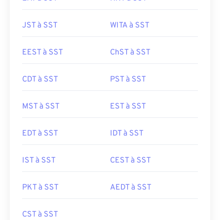
JST à SST
WITA à SST
EEST à SST
ChST à SST
CDT à SST
PST à SST
MST à SST
EST à SST
EDT à SST
IDT à SST
IST à SST
CEST à SST
PKT à SST
AEDT à SST
CST à SST