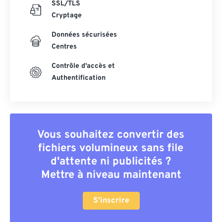
SSL/TLS
Cryptage
Données sécurisées
Centres
Contrôle d'accès et
Authentification
Vous souhaitez convertir des
fichiers volumineux sans file
d'attente ni publicités ?
Mettre à niveau maintenant
S'inscrire