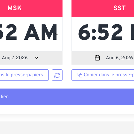
MSK
SST
ns le presse-papiers
Copier dans le presse-
 lien