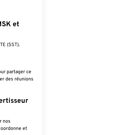
MSK et
E (SST).
pour partager ce
ier des réunions
ertisseur
r nos
 coordonne et