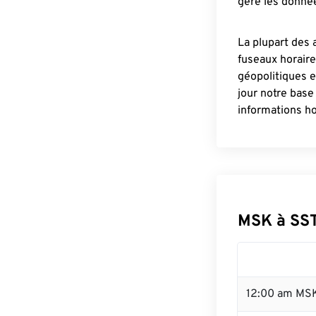
gère les donnée
La plupart des 
fuseaux horair
géopolitiques 
jour notre base
informations ho
MSK à SS
12:00 am MSK