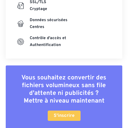
SSL/TLS
Cryptage
Données sécurisées
Centres
Contrôle d'accès et
Authentification
Vous souhaitez convertir des
fichiers volumineux sans file
d'attente ni publicités ?
Mettre à niveau maintenant
S'inscrire