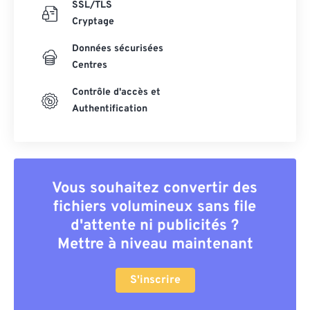
SSL/TLS
Cryptage
Données sécurisées
Centres
Contrôle d'accès et
Authentification
Vous souhaitez convertir des
fichiers volumineux sans file
d'attente ni publicités ?
Mettre à niveau maintenant
S'inscrire