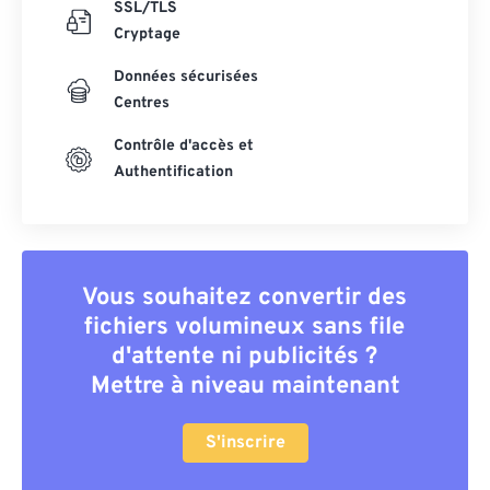
SSL/TLS
Cryptage
Données sécurisées
Centres
Contrôle d'accès et
Authentification
Vous souhaitez convertir des
fichiers volumineux sans file
d'attente ni publicités ?
Mettre à niveau maintenant
S'inscrire