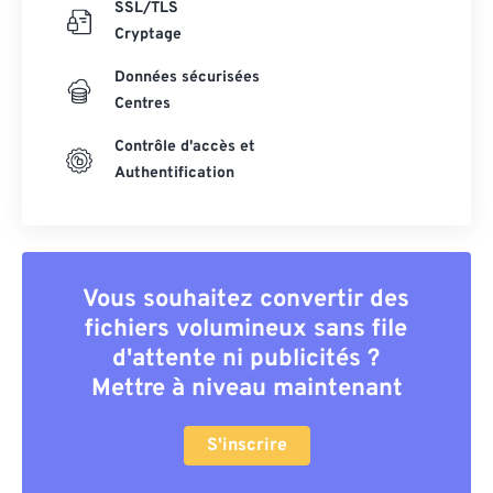
SSL/TLS
Cryptage
Données sécurisées
Centres
Contrôle d'accès et
Authentification
Vous souhaitez convertir des
fichiers volumineux sans file
d'attente ni publicités ?
Mettre à niveau maintenant
S'inscrire