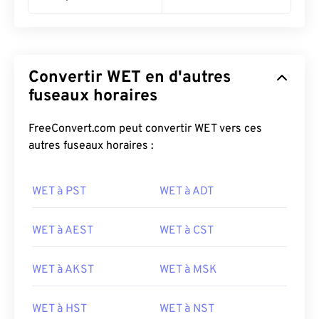
Convertir WET en d'autres
fuseaux horaires
FreeConvert.com peut convertir WET vers ces
autres fuseaux horaires :
WET à PST
WET à ADT
WET à AEST
WET à CST
WET à AKST
WET à MSK
WET à HST
WET à NST