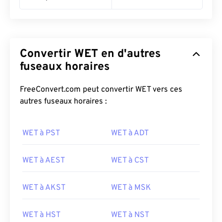
Convertir WET en d'autres
fuseaux horaires
FreeConvert.com peut convertir WET vers ces
autres fuseaux horaires :
WET à PST
WET à ADT
WET à AEST
WET à CST
WET à AKST
WET à MSK
WET à HST
WET à NST