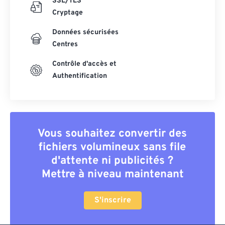
SSL/TLS
Cryptage
Données sécurisées
Centres
Contrôle d'accès et
Authentification
Vous souhaitez convertir des
fichiers volumineux sans file
d'attente ni publicités ?
Mettre à niveau maintenant
S'inscrire