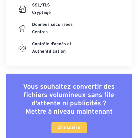
SSL/TLS
Cryptage
Données sécurisées
Centres
Contrôle d'accès et
Authentification
Vous souhaitez convertir des
fichiers volumineux sans file
d'attente ni publicités ?
Mettre à niveau maintenant
S'inscrire