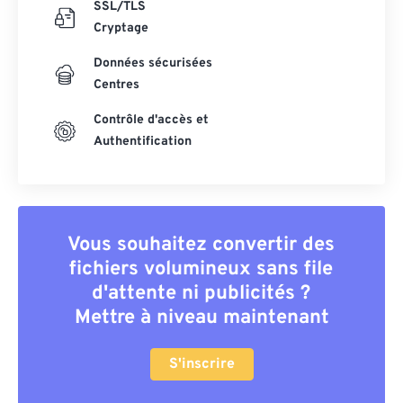
SSL/TLS
Cryptage
Données sécurisées
Centres
Contrôle d'accès et
Authentification
Vous souhaitez convertir des
fichiers volumineux sans file
d'attente ni publicités ?
Mettre à niveau maintenant
S'inscrire