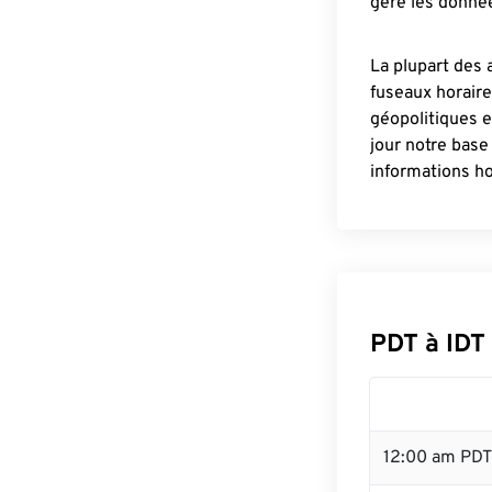
gère les donnée
La plupart des 
fuseaux horair
géopolitiques 
jour notre base
informations ho
PDT à IDT
12:00 am PDT 