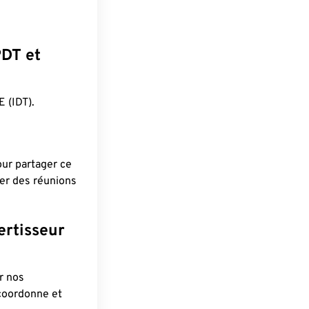
PDT et
 (IDT).
pour partager ce
ier des réunions
ertisseur
r nos
 coordonne et