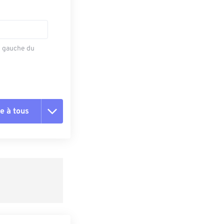
e gauche du
e à tous
es les options
r du préréglage
e préréglage