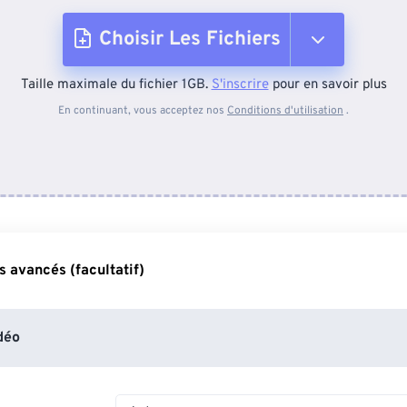
Choisir Les Fichiers
Taille maximale du fichier 1GB.
S'inscrire
pour en savoir plus
Depuis l'appareil
En continuant, vous acceptez nos
Conditions d'utilisation
.
Depuis Dropbox
Depuis Google Drive
 avancés (facultatif)
Depuis OneDrive
déo
Depuis l'URL