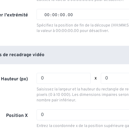
01
01
01
01
02
02
02
02
r l'extrémité
00
:
00
:
00
.
00
03
03
03
03
00
00
00
00
Spécifiez la position de fin de la découpe (HH:MM:
la valeur à 00:00:00.00 pour désactiver.
04
04
04
04
01
01
01
01
05
05
05
05
02
02
02
02
06
06
06
06
03
03
03
03
 de recadrage vidéo
07
07
07
07
04
04
04
04
08
08
08
08
05
05
05
05
x
 Hauteur (px)
09
09
09
09
06
06
06
06
Saisissez la largeur et la hauteur du rectangle de 
10
10
10
10
07
07
07
07
pixels (0 à 10 000). Les dimensions impaires seron
nombre pair inférieur.
11
11
11
11
08
08
08
08
12
12
12
12
09
09
09
09
Position X
13
13
13
13
10
10
10
10
Entrez la coordonnée x de la position supérieure g