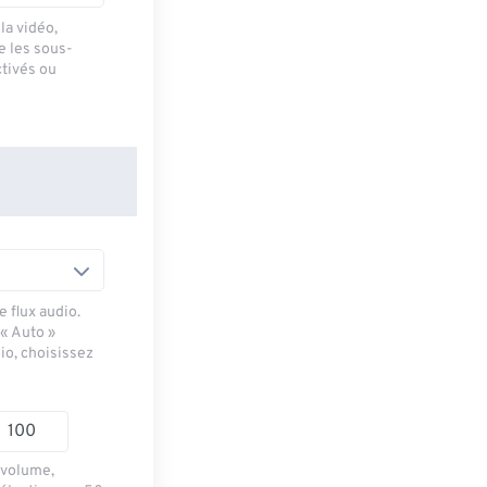
la vidéo,
e les sous-
ctivés ou
 flux audio.
 « Auto »
io, choisissez
e volume,