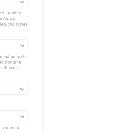
 flux vidéo.
 « Auto »
déo, choisissez
sélectionnez la
éo d'origine
onction du
une montre.