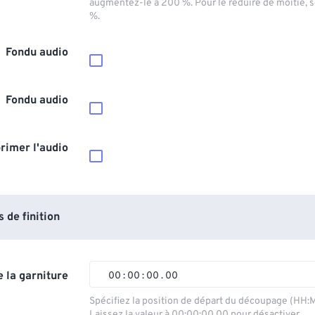
augmentez-le à 200 %. Pour le réduire de moitié, 
%.
Fondu audio
Fondu audio
rimer l'audio
de finition
 la garniture
00
:
00
:
00
.
00
00
00
00
00
Spécifiez la position de départ du découpage (HH:
Laissez la valeur à 00:00:00.00 pour désactiver.