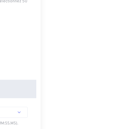
sélectionnez 50
MM:SS.MS).