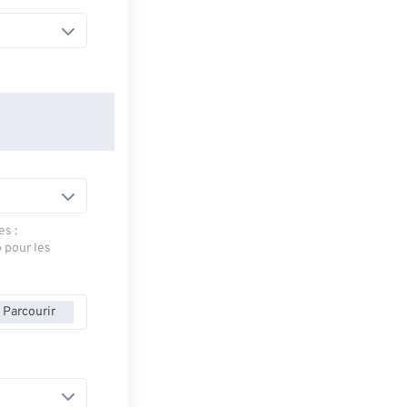
es :
» pour les
Parcourir