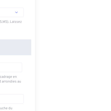
SS.MS). Laissez
recadrage en
t arrondies au
auche du