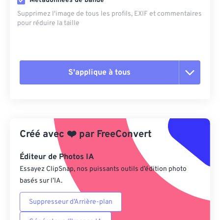
Métadonnées de bande
Supprimez l'image de tous les profils, EXIF ​​et commentaires
pour réduire la taille
S'applique à tous
Réinitialiser toutes les options
Appliquer à partir du préréglage
Créé avec
❤️
par
FreeConvert
Enregistrer comme préréglage
Éditeur de Photos IA
Essayez ClipSnap, nos puissants outils d’édition photo
basés sur l’IA.
Suppresseur d’Arrière-plan