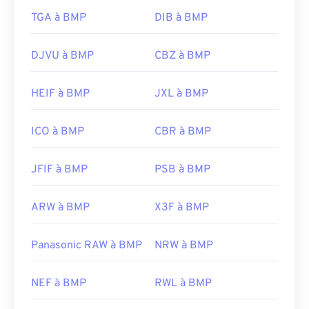
TGA à BMP
DIB à BMP
Développé par :
Microsoft Corporation
Sortie initiale :
20 novembre 1985
DJVU à BMP
CBZ à BMP
Liens utiles:
HEIF à BMP
JXL à BMP
https://en.wikipedia.org/wiki/BMP_file_format
https://docs.microsoft.com/en-
ICO à BMP
CBR à BMP
us/windows/win32/gdi/bitmaps
JFIF à BMP
PSB à BMP
ARW à BMP
X3F à BMP
Panasonic RAW à BMP
NRW à BMP
NEF à BMP
RWL à BMP