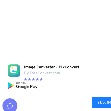
Image Converter - PixConvert
By FreeConvert.com
YES, I