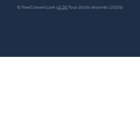
Deutsch
© FreeConvert.com
v2.30
Tous droits réservés (2026)
Español
Français
Português
Italiano
Dutch
日本語
简体中文
繁體中文
한국어
Svenska