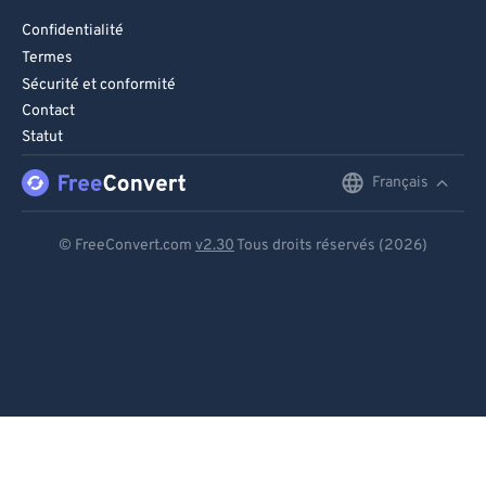
Confidentialité
Termes
Sécurité et conformité
Contact
Statut
Français
English
Deutsch
© FreeConvert.com
v2.30
Tous droits réservés (2026)
Español
Français
Português
Italiano
Dutch