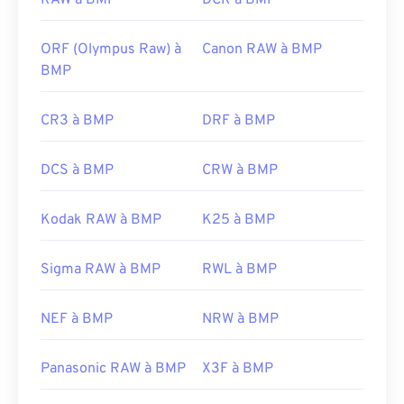
RAW à BMP
DCR à BMP
https://en.wikipedia.org/wiki/BMP_file_format
https://docs.microsoft.com/en-
ORF (Olympus Raw) à
Canon RAW à BMP
us/windows/win32/gdi/bitmaps
BMP
CR3 à BMP
DRF à BMP
DCS à BMP
CRW à BMP
Kodak RAW à BMP
K25 à BMP
Sigma RAW à BMP
RWL à BMP
NEF à BMP
NRW à BMP
Panasonic RAW à BMP
X3F à BMP