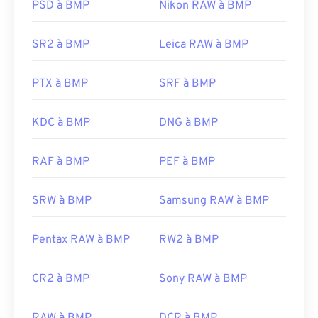
BMP indépendant du périphérique, ou
DIB
, peut
PSD à BMP
Nikon RAW à BMP
s'ouvrir sur presque tous les périphériques,
systèmes d'exploitation et applications.
SR2 à BMP
Leica RAW à BMP
PTX à BMP
SRF à BMP
Outre l'ouverture des fichiers BMP, de nombreuses
applications permettent de les créer, comme
Adobe Illustrator
. Si vous devez convertir un
KDC à BMP
DNG à BMP
fichier BMP en image vectorielle, pensez à utiliser
CorelDRAW
. Parmi les autres applications
RAF à BMP
PEF à BMP
compatibles avec l'ouverture des fichiers BMP, on
trouve Adobe
Photoshop
, Microsoft
Photos
,
Apple
SRW à BMP
Samsung RAW à BMP
Preview
,
Apple Photos
et
ColorStrokes
.
Pentax RAW à BMP
RW2 à BMP
Développé par :
Microsoft Corporation
Sortie initiale :
20 novembre 1985
CR2 à BMP
Sony RAW à BMP
Liens utiles: