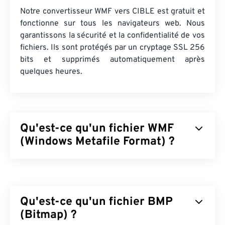
Notre convertisseur WMF vers CIBLE est gratuit et
fonctionne sur tous les navigateurs web. Nous
garantissons la sécurité et la confidentialité de vos
fichiers. Ils sont protégés par un cryptage SSL 256
bits et supprimés automatiquement après
quelques heures.
Qu'est-ce qu'un fichier WMF
(Windows Metafile Format) ?
Le format WMF (Windows Metafile Format) est un
type de fichier Microsoft Windows (Windows)
permettant de stocker des images vectorielles et
Qu'est-ce qu'un fichier BMP
bitmap. Microsoft a conçu le format WMF pour le
partage de données graphiques entre applications
(Bitmap) ?