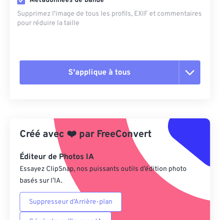
Métadonnées de bande
Supprimez l'image de tous les profils, EXIF ​​et commentaires
pour réduire la taille
S'applique à tous
Réinitialiser toutes les options
Appliquer à partir du préréglage
Créé avec
❤️
par
FreeConvert
Enregistrer comme préréglage
Éditeur de Photos IA
Essayez ClipSnap, nos puissants outils d’édition photo
basés sur l’IA.
Suppresseur d’Arrière-plan