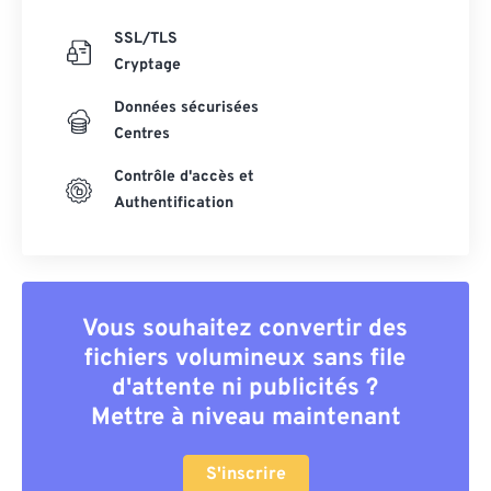
SSL/TLS
Cryptage
Données sécurisées
Centres
Contrôle d'accès et
Authentification
Vous souhaitez convertir des
fichiers volumineux sans file
d'attente ni publicités ?
Mettre à niveau maintenant
S'inscrire