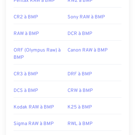
Pentax RAW à BMP
RW2 à BMP
Développé par :
Microsoft Corporation
Sortie initiale :
20 novembre 1985
CR2 à BMP
Sony RAW à BMP
Liens utiles:
RAW à BMP
DCR à BMP
https://en.wikipedia.org/wiki/BMP_file_format
https://docs.microsoft.com/en-
ORF (Olympus Raw) à
Canon RAW à BMP
us/windows/win32/gdi/bitmaps
BMP
CR3 à BMP
DRF à BMP
DCS à BMP
CRW à BMP
Kodak RAW à BMP
K25 à BMP
Sigma RAW à BMP
RWL à BMP