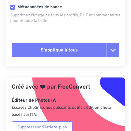
Métadonnées de bande
Supprimez l'image de tous les profils, EXIF ​​et commentaires
pour réduire la taille
S'applique à tous
Réinitialiser toutes les options
Appliquer à partir du préréglage
Créé avec
❤️
par
FreeConvert
Enregistrer comme préréglage
Éditeur de Photos IA
Essayez ClipSnap, nos puissants outils d’édition photo
basés sur l’IA.
Suppresseur d’Arrière-plan