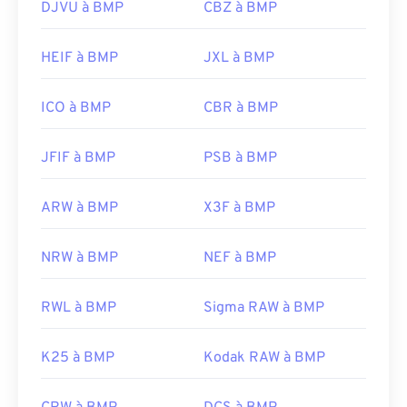
Sortie initiale :
20 novembre 1985
DJVU à BMP
CBZ à BMP
Liens utiles:
HEIF à BMP
JXL à BMP
https://en.wikipedia.org/wiki/BMP_file_format
https://docs.microsoft.com/en-
ICO à BMP
CBR à BMP
us/windows/win32/gdi/bitmaps
JFIF à BMP
PSB à BMP
ARW à BMP
X3F à BMP
NRW à BMP
NEF à BMP
RWL à BMP
Sigma RAW à BMP
K25 à BMP
Kodak RAW à BMP