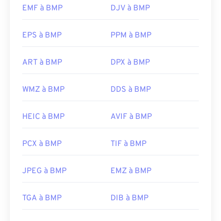
EMF à BMP
DJV à BMP
associé aux systèmes d'exploitation Microsoft.
Malgré son association avec Microsoft, un format
BMP indépendant du périphérique, ou
DIB
, peut
EPS à BMP
PPM à BMP
s'ouvrir sur presque tous les périphériques,
systèmes d'exploitation et applications.
ART à BMP
DPX à BMP
WMZ à BMP
DDS à BMP
Outre l'ouverture des fichiers BMP, de nombreuses
applications permettent de les créer, comme
Adobe Illustrator
. Si vous devez convertir un
HEIC à BMP
AVIF à BMP
fichier BMP en image vectorielle, pensez à utiliser
CorelDRAW
. Parmi les autres applications
PCX à BMP
TIF à BMP
compatibles avec l'ouverture des fichiers BMP, on
trouve Adobe
Photoshop
, Microsoft
Photos
,
Apple
JPEG à BMP
EMZ à BMP
Preview
,
Apple Photos
et
ColorStrokes
.
TGA à BMP
DIB à BMP
Développé par :
Microsoft Corporation