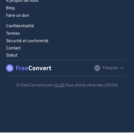
À propos de nous
Blog
Faire un don
Confidentialité
Termes
Sécurité et conformité
Contact
Statut
Français
English
Deutsch
© FreeConvert.com
v2.30
Tous droits réservés (2026)
Español
Français
Português
Italiano