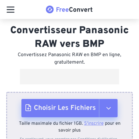
Convertisseur Panasonic
RAW vers BMP
Convertissez Panasonic RAW en BMP en ligne,
gratuitement.
Choisir Les Fichiers
Taille maximale du fichier 1GB.
S'inscrire
pour en
Depuis l'appareil
savoir plus