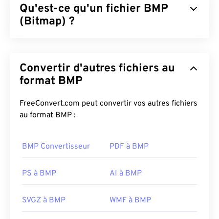
Qu'est-ce qu'un fichier BMP
(Bitmap) ?
Le format bitmap (BMP) est un format de fichier
basé sur des pixels
qui stocke des images
Convertir d'autres fichiers au
bidimensionnelles, généralement sans
compression. Il utilise une structure de données
format BMP
matricielle appelée
« images matricielles »
, qui
définit la
profondeur de couleur
de l'image. Il est
FreeConvert.com peut convertir vos autres fichiers
principalement utilisé pour l'édition numérique de
au format BMP :
photographies. Cependant, en raison de l'absence
de compression, les fichiers BMP sont
BMP Convertisseur
PDF à BMP
généralement volumineux.
Comment ouvrir un fichier BMP ?
PS à BMP
AI à BMP
Le format BMP peut être indépendant ou
SVGZ à BMP
WMF à BMP
dépendant du périphérique. Il s'ouvre facilement
dans l'application
Microsoft Paint
et est souvent