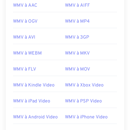
WMV à AAC
WMV à AIFF
00
00
00
00
00
00
00
00
WMV à OGV
WMV à MP4
WMV à AVI
WMV à 3GP
00
00
00
00
00
00
00
00
01
01
01
01
01
01
01
01
WMV à WEBM
WMV à MKV
02
02
02
02
02
02
02
02
WMV à FLV
WMV à MOV
03
03
03
03
03
03
03
03
04
04
04
04
04
04
04
04
WMV à Kindle Video
WMV à Xbox Video
05
05
05
05
05
05
05
05
06
06
06
06
06
06
06
06
WMV à iPad Video
WMV à PSP Video
07
07
07
07
07
07
07
07
WMV à Android Video
WMV à iPhone Video
08
08
08
08
08
08
08
08
09
09
09
09
09
09
09
09