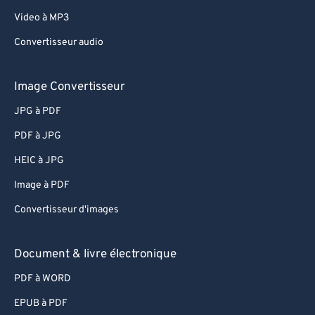
62
62
Video à MP3
63
63
Convertisseur audio
64
64
65
65
Image Convertisseur
66
66
JPG à PDF
67
67
PDF à JPG
68
68
HEIC à JPG
69
69
Image à PDF
70
70
Convertisseur d'images
71
71
72
72
Document & livre électronique
73
73
PDF à WORD
74
74
EPUB à PDF