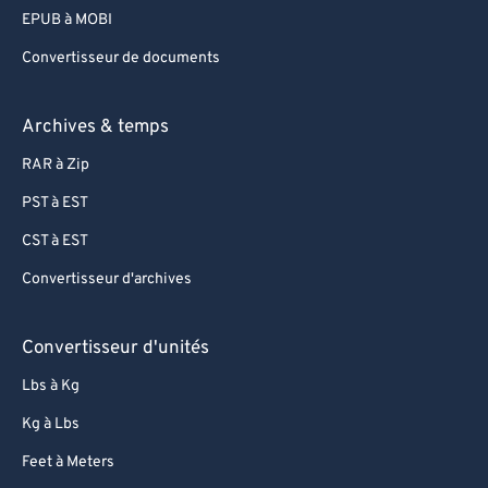
75
75
EPUB à MOBI
76
76
Convertisseur de documents
77
77
78
78
Archives & temps
79
79
RAR à Zip
80
80
PST à EST
81
81
CST à EST
82
82
Convertisseur d'archives
83
83
84
84
Convertisseur d'unités
85
85
Lbs à Kg
86
86
Kg à Lbs
87
87
Feet à Meters
88
88