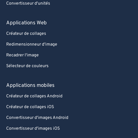
Convertisseur d'unités
89
89
90
90
Applications Web
91
91
Créateur de collages
92
92
Redimensionneur d'image
93
93
Recadrer l'image
94
94
Sélecteur de couleurs
95
95
96
96
Applications mobiles
97
97
Créateur de collages Android
98
98
Créateur de collages iOS
99
99
Convertisseur d'images Android
Convertisseur d'images iOS