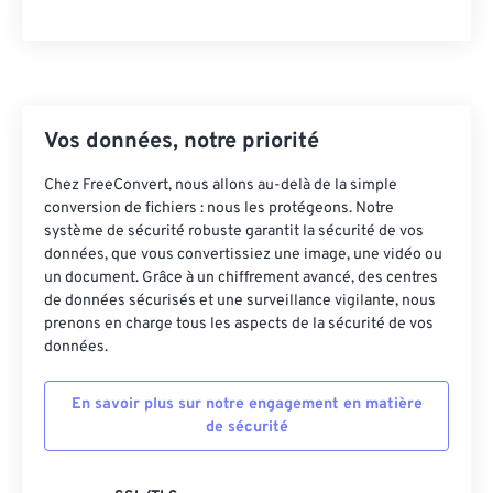
23
23
23
23
23
23
23
23
24
24
24
24
24
24
25
25
25
25
25
25
26
26
26
26
26
26
Vos données, notre priorité
27
27
27
27
27
27
Chez FreeConvert, nous allons au-delà de la simple
conversion de fichiers : nous les protégeons. Notre
28
28
28
28
28
28
système de sécurité robuste garantit la sécurité de vos
29
29
29
29
29
29
données, que vous convertissiez une image, une vidéo ou
un document. Grâce à un chiffrement avancé, des centres
30
30
30
30
30
30
de données sécurisés et une surveillance vigilante, nous
31
31
31
31
31
31
prenons en charge tous les aspects de la sécurité de vos
données.
32
32
32
32
32
32
33
33
33
33
33
33
En savoir plus sur notre engagement en matière
de sécurité
34
34
34
34
34
34
35
35
35
35
35
35