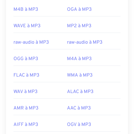
https://en.wikipedia.org/wiki/Windows_Media_Video
rançongiciel)
, un logiciel malveillant qui exigeait
M4B à MP3
OGA à MP3
https://en.wikipedia.org/wiki/Advanced_Systems_Form
une rançon en bitcoins, mais qui est heureusement
désormais désactivé et ne représente plus une
WAVE à MP3
MP2 à MP3
menace.
Développé par :
ISO
/
IEC
,
Moving Pictures
raw-audio à MP3
raw-audio à MP3
Experts Group
Sortie initiale :
1993
OGG à MP3
M4A à MP3
Liens utiles:
https://en.wikipedia.org/wiki/MP3
FLAC à MP3
WMA à MP3
https://mpeg.chiariglione.org/standards/mpeg-
a/music-player-application-format.html
WAV à MP3
ALAC à MP3
AMR à MP3
AAC à MP3
AIFF à MP3
OGV à MP3