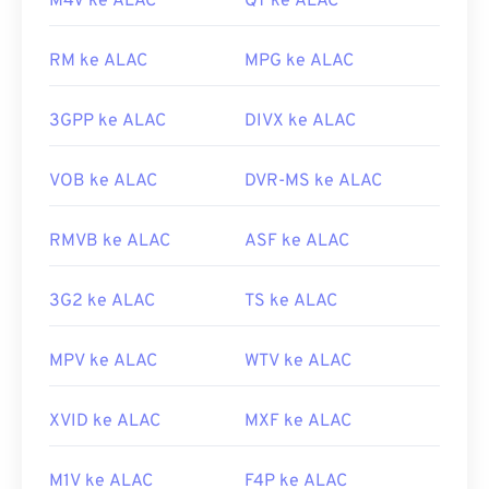
M4V ke ALAC
QT ke ALAC
operasinya. Program lain yang dapat membuka
AIFF antara lain
VLC Media Player
,
Audacity
,
Winamp
, dan
Elmedia Player
.
RM ke ALAC
MPG ke ALAC
Harap diperhatikan bahwa jika menggunakan
3GPP ke ALAC
DIVX ke ALAC
perangkat
Android
atau non-Apple, Anda perlu
mengonversi berkas AIFF—kemungkinan besar ke
berkas MP3—agar dapat membukanya. Produk
VOB ke ALAC
DVR-MS ke ALAC
Apple seluler dapat membuka berkas AIFF tanpa
konversi berkas.
RMVB ke ALAC
ASF ke ALAC
Dikembangkan oleh:
Apple Inc.
Rilis Awal:
3G2 ke ALAC
1988
TS ke ALAC
Tautan yang berguna:
MPV ke ALAC
WTV ke ALAC
https://en.wikipedia.org/wiki/Audio_Interchange_File_F
https://www.lifewire.com/aiff-aif-aifc-files-
XVID ke ALAC
MXF ke ALAC
2619569
M1V ke ALAC
F4P ke ALAC