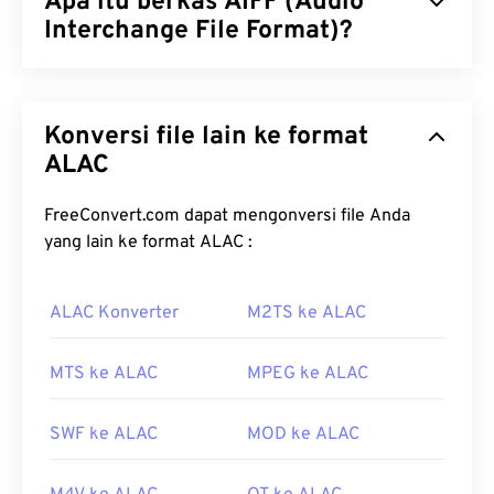
Apa itu berkas AIFF (Audio
Interchange File Format)?
Apple
mengembangkan Audio Interchange File
Format (AIFF) untuk menyimpan data audio digital
Konversi file lain ke format
(bentuk gelombang) berkualitas tinggi. Banyak
profesional menggunakannya, terutama pengguna
ALAC
platform Apple. Format ini bersifat
lossless
,
artinya tidak ada kehilangan kualitas atau data dari
FreeConvert.com dapat mengonversi file Anda
aslinya, tetapi ini juga berarti file AIFF
yang lain ke format ALAC :
membutuhkan lebih banyak ruang. AIFF dapat
menemukan
data titik loop
dan not musik, yang
ALAC Konverter
M2TS ke ALAC
berguna bagi musisi.
Bagaimana cara membuka berkas
MTS ke ALAC
MPEG ke ALAC
AIFF?
SWF ke ALAC
MOD ke ALAC
Secara default, AIFF dapat dibuka di
Windows
Media Player
atau
iTunes
, tergantung sistem