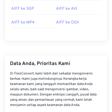
02
02
02
02
02
02
02
02
AIFF ke 3GP
AIFF ke AVI
03
03
03
03
03
03
03
03
AIFF ke MP4
AIFF ke OGV
04
04
04
04
04
04
04
04
05
05
05
05
05
05
05
05
06
06
06
06
06
06
06
06
07
07
07
07
07
07
07
07
08
08
08
08
08
08
08
08
Data Anda, Prioritas Kami
09
09
09
09
09
09
09
09
Di FreeConvert, kami lebih dari sekadar mengonversi
10
10
10
10
10
10
10
10
berkas—kami juga melindunginya. Kerangka kerja
11
11
11
11
11
11
11
11
keamanan kami yang tangguh memastikan data Anda
selalu aman, baik saat mengonversi gambar, video,
12
12
12
12
12
12
12
12
maupun dokumen. Dengan enkripsi canggih, pusat data
13
13
13
13
13
13
13
13
yang aman, dan pemantauan yang cermat, kami telah
menjamin setiap aspek keamanan data Anda.
14
14
14
14
14
14
14
14