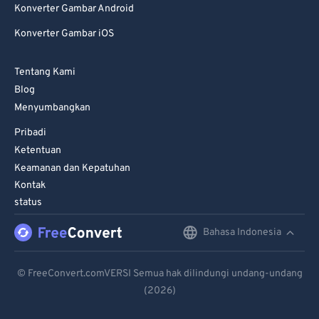
Konverter Gambar Android
81
81
Konverter Gambar iOS
82
82
83
83
Tentang Kami
84
84
Blog
Menyumbangkan
85
85
Pribadi
86
86
Ketentuan
87
87
Keamanan dan Kepatuhan
Kontak
88
88
status
89
89
Bahasa Indonesia
English
90
90
91
91
Deutsch
© FreeConvert.comVERSI Semua hak dilindungi undang-undang
92
92
(2026)
Español
93
93