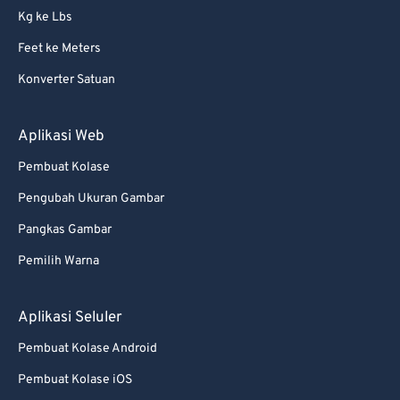
Kg ke Lbs
68
68
Feet ke Meters
69
69
Konverter Satuan
70
70
71
71
Aplikasi Web
72
72
Pembuat Kolase
73
73
Pengubah Ukuran Gambar
74
74
Pangkas Gambar
75
75
Pemilih Warna
76
76
77
77
Aplikasi Seluler
78
78
Pembuat Kolase Android
79
79
Pembuat Kolase iOS
80
80