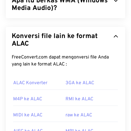
Apa itu berkas WMA (Windows
Media Audio)?
Microsoft awalnya mengembangkan format berkas
Windows Media Audio (WMA)
untuk bersaing
Konversi file lain ke format
dengan format berkas MP3. WMA merupakan
codec audio sekaligus format audio. WMA telah
ALAC
berkembang sejak diluncurkan pada tahun 1999,
dengan beberapa versi terbaru:
WMA Pro
,
WMA
FreeConvert.com dapat mengonversi file Anda
Lossless
, dan
WMA Voice
. WMA merupakan
yang lain ke format ALAC :
komponen kunci dari
Windows Media
, yang
kemudian dihentikan oleh Microsoft.
ALAC Konverter
3GA ke ALAC
Bagaimana cara membuka berkas
WMA?
M4P ke ALAC
RMI ke ALAC
Sebagai komponen utama
Windows Media
,
MIDI ke ALAC
raw ke ALAC
Windows Media Player
mendukung berkas WMA
dan biasanya merupakan program default untuk