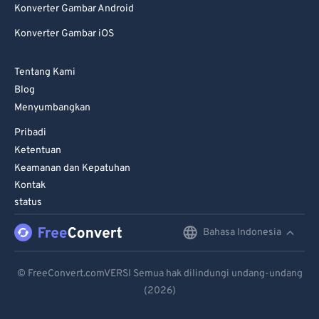
Konverter Gambar Android
81
81
Konverter Gambar iOS
82
82
83
83
Tentang Kami
84
84
Blog
Menyumbangkan
85
85
Pribadi
86
86
Ketentuan
87
87
Keamanan dan Kepatuhan
Kontak
88
88
status
89
89
Bahasa Indonesia
English
90
90
91
91
Deutsch
© FreeConvert.comVERSI Semua hak dilindungi undang-undang
92
92
(2026)
Español
93
93