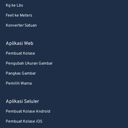
Kg ke Lbs
68
68
Feet ke Meters
69
69
Konverter Satuan
70
70
71
71
Aplikasi Web
72
72
Pembuat Kolase
73
73
Pengubah Ukuran Gambar
74
74
Pangkas Gambar
75
75
Pemilih Warna
76
76
77
77
Aplikasi Seluler
78
78
Pembuat Kolase Android
79
79
Pembuat Kolase iOS
80
80