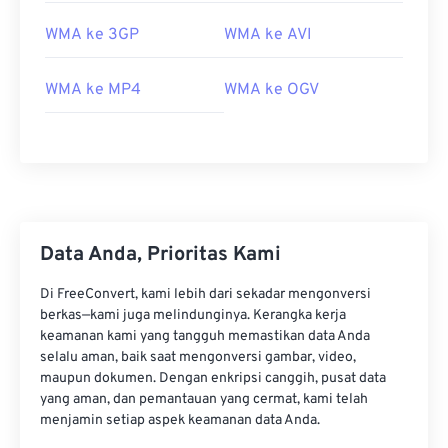
02
02
02
02
02
02
02
02
WMA ke 3GP
WMA ke AVI
03
03
03
03
03
03
03
03
WMA ke MP4
WMA ke OGV
04
04
04
04
04
04
04
04
05
05
05
05
05
05
05
05
06
06
06
06
06
06
06
06
07
07
07
07
07
07
07
07
08
08
08
08
08
08
08
08
Data Anda, Prioritas Kami
09
09
09
09
09
09
09
09
Di FreeConvert, kami lebih dari sekadar mengonversi
10
10
10
10
10
10
10
10
berkas—kami juga melindunginya. Kerangka kerja
11
11
11
11
11
11
11
11
keamanan kami yang tangguh memastikan data Anda
selalu aman, baik saat mengonversi gambar, video,
12
12
12
12
12
12
12
12
maupun dokumen. Dengan enkripsi canggih, pusat data
13
13
13
13
13
13
13
13
yang aman, dan pemantauan yang cermat, kami telah
menjamin setiap aspek keamanan data Anda.
14
14
14
14
14
14
14
14