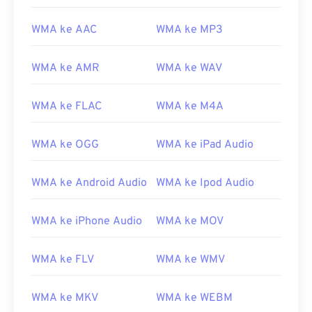
WMA ke AAC
WMA ke MP3
WMA ke AMR
WMA ke WAV
WMA ke FLAC
WMA ke M4A
WMA ke OGG
WMA ke iPad Audio
WMA ke Android Audio
WMA ke Ipod Audio
WMA ke iPhone Audio
WMA ke MOV
00
00
00
00
00
00
00
00
WMA ke FLV
WMA ke WMV
00
00
00
00
00
00
00
00
WMA ke MKV
WMA ke WEBM
01
01
01
01
01
01
01
01