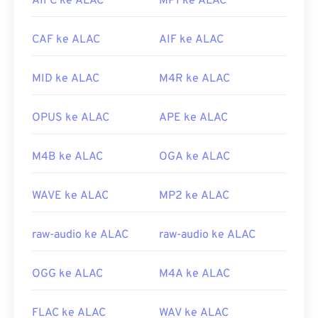
AIFC ke ALAC
MP1 ke ALAC
membukanya. Namun, karena keberadaannya yang
relatif luas, banyak pemutar dan program lain yang
mendukung jenis berkas ini. Berkas
WMA
juga
CAF ke ALAC
AIF ke ALAC
sering digunakan dalam streaming daring.
MID ke ALAC
M4R ke ALAC
Program lain yang dapat membuka berkas WMA
antara lain
VLC Media Player
dan
UltraMixer
. Untuk
perangkat seluler, cobalah
OverDrive Media
OPUS ke ALAC
APE ke ALAC
Console
, yang memiliki versi terpisah untuk
Apple
iOS
,
Google Android
, dan
Windows
M4B ke ALAC
OGA ke ALAC
Phone/Windows 10 Mobile
.
Dikembangkan oleh:
Microsoft
WAVE ke ALAC
MP2 ke ALAC
Rilis Awal:
1999
raw-audio ke ALAC
raw-audio ke ALAC
Tautan yang berguna:
https://en.wikipedia.org/wiki/Windows_Media_Audio
OGG ke ALAC
M4A ke ALAC
https://docs.microsoft.com/en-
us/windows/desktop/medfound/windows-media-
FLAC ke ALAC
WAV ke ALAC