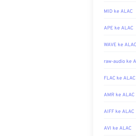
Produk Apple s
MID ke ALAC
Dikembangkan 
Rilis Awal:
198
APE ke ALAC
Tautan yang b
https://en.wik
WAVE ke ALA
https://www.lif
raw-audio ke 
FLAC ke ALAC
AMR ke ALAC
AIFF ke ALAC
AVI ke ALAC