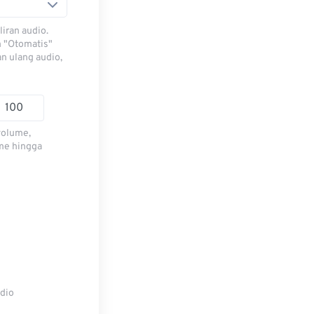
iran audio.
h "Otomatis"
n ulang audio,
volume,
me hingga
udio