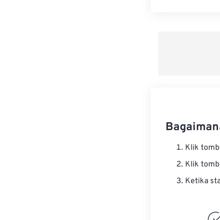
Bagaiman
Klik tom
Klik tom
Ketika st