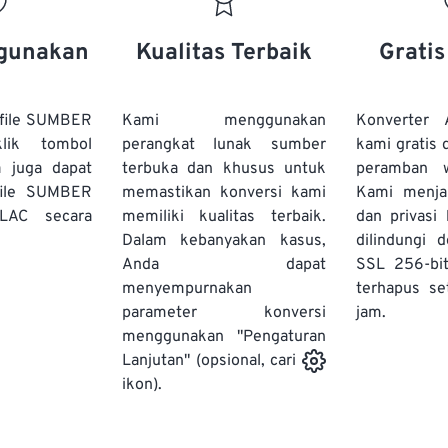
20
20
20
20
17
17
17
17
21
21
21
21
18
18
18
18
gunakan
Kualitas Terbaik
Grati
22
22
22
22
19
19
19
19
23
23
23
23
20
20
20
20
file SUMBER
Kami menggunakan
Konverter
24
24
24
lik tombol
perangkat lunak sumber
kami gratis 
21
21
21
21
a juga dapat
terbuka dan khusus untuk
peramban 
25
25
25
22
22
22
22
file SUMBER
memastikan konversi kami
Kami menj
26
26
26
LAC secara
memiliki kualitas terbaik.
23
23
23
23
dan privasi
Dalam kebanyakan kasus,
dilindungi 
27
27
27
24
24
24
Anda dapat
SSL 256-bi
28
28
28
25
25
25
menyempurnakan
terhapus se
parameter konversi
29
29
29
jam.
26
26
26
menggunakan "Pengaturan
30
30
30
27
27
27
Lanjutan" (opsional, cari
31
31
31
ikon).
28
28
28
32
32
32
29
29
29