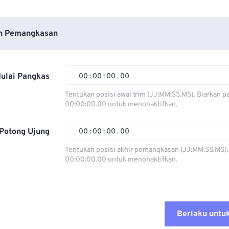
n Pemangkasan
ulai Pangkas
00
:
00
:
00
.
00
Tentukan posisi awal trim (JJ:MM:SS.MS). Biarkan p
00:00:00.00 untuk menonaktifkan.
00
00
00
00
01
01
01
01
Potong Ujung
00
:
00
:
00
.
00
02
02
02
02
Tentukan posisi akhir pemangkasan (JJ:MM:SS.MS).
00:00:00.00 untuk menonaktifkan.
03
03
03
03
00
00
00
00
04
04
04
04
01
01
01
01
05
05
05
05
02
02
02
02
Berlaku untu
06
06
06
06
03
03
03
03