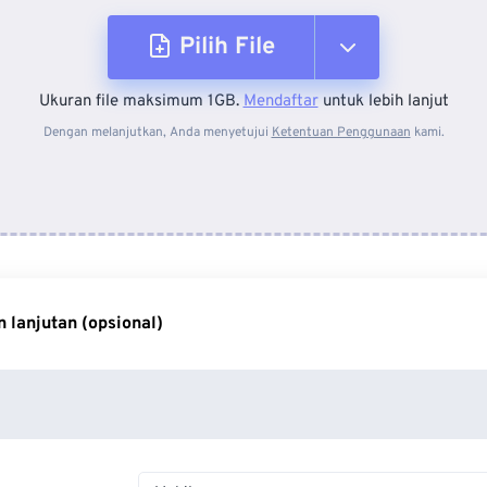
Pilih File
Ukuran file maksimum 1GB.
Mendaftar
untuk lebih lanjut
Dari Perangkat
Dengan melanjutkan, Anda menyetujui
Ketentuan Penggunaan
kami.
Dari Dropbox
Dari Google Drive
 lanjutan (opsional)
Dari OneDrive
Dari Url