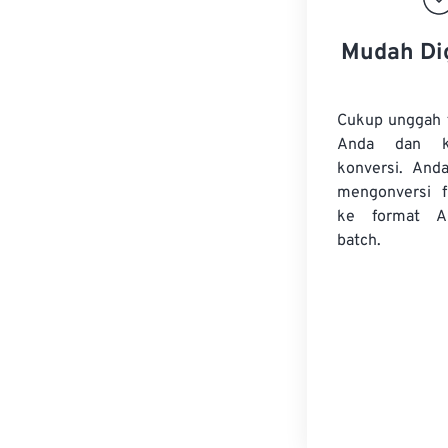
Mudah Di
Cukup unggah 
Anda dan k
konversi. And
mengonversi
ke format A
batch.