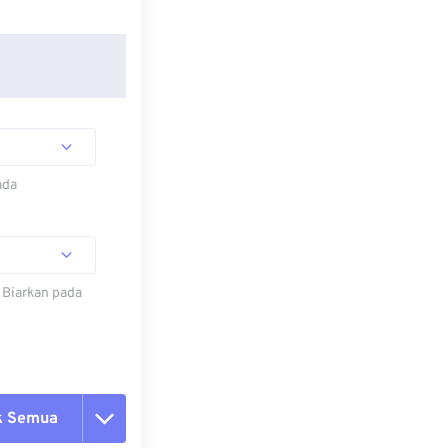
ada
 Biarkan pada
k Semua