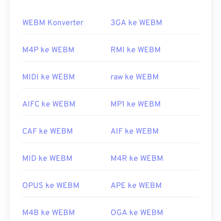
VP9
, ​​dan audio dengan codec
Vorbis
atau
Opus
.
WEBM Konverter
3GA ke WEBM
Bagaimana cara membuka berkas
WEBM?
M4P ke WEBM
RMI ke WEBM
Pemutar media VLC
dan
MPlayer
dapat membuka
berkas WEBM di sistem operasi apa pun. Pilihan
MIDI ke WEBM
raw ke WEBM
bagus lainnya untuk membuka WEBM antara lain
Winamp
untuk Microsoft Windows, dan
Elmedia
AIFC ke WEBM
MP1 ke WEBM
untuk Mac OS X.
Peramban Microsoft tidak memiliki
codec
WebM
CAF ke WEBM
AIF ke WEBM
bawaan. Oleh karena itu, pasang
codec
secara
terpisah. Namun, sebagian besar peramban
MID ke WEBM
M4R ke WEBM
mendukung berkas WEBM.
Dikembangkan oleh:
Google
;
CoreCodec, Inc.
OPUS ke WEBM
APE ke WEBM
Rilis awal:
2010
Tautan yang berguna:
M4B ke WEBM
OGA ke WEBM