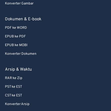
Konverter Gambar
72
72
73
73
Dokumen & E-book
74
74
PDF ke WORD
75
75
EPUB ke PDF
76
76
EPUB ke MOBI
77
77
Konverter Dokumen
78
78
79
79
Arsip & Waktu
80
80
RAR ke Zip
81
81
PST ke EST
82
82
CST ke EST
83
83
Konverter Arsip
84
84