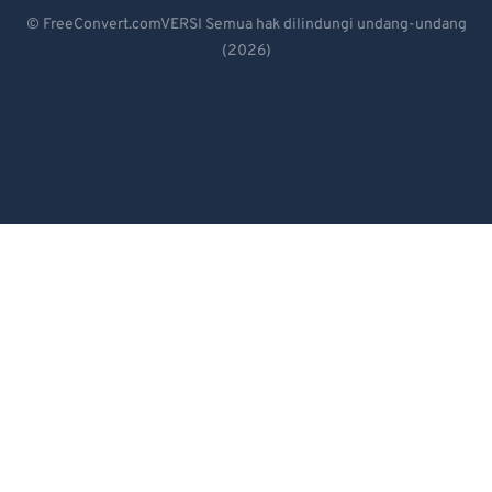
Deutsch
© FreeConvert.comVERSI Semua hak dilindungi undang-undang
(2026)
Español
Français
Português
Italiano
Dutch
日本語
简体中文
繁體中文
한국어
Svenska