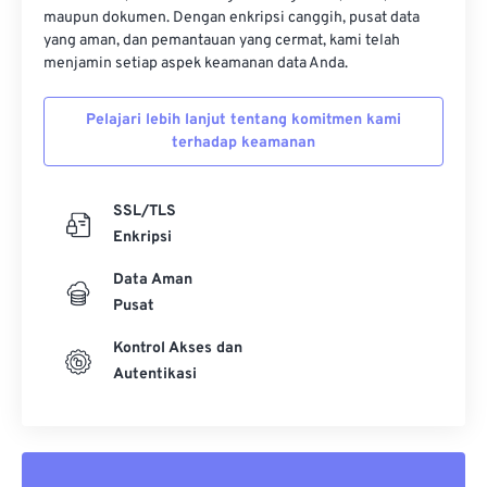
32
32
32
32
32
32
maupun dokumen. Dengan enkripsi canggih, pusat data
yang aman, dan pemantauan yang cermat, kami telah
33
33
33
33
33
33
menjamin setiap aspek keamanan data Anda.
34
34
34
34
34
34
Pelajari lebih lanjut tentang komitmen kami
35
35
35
35
35
35
terhadap keamanan
36
36
36
36
36
36
37
37
37
37
37
37
SSL/TLS
38
38
38
38
38
38
Enkripsi
39
39
39
39
39
39
Data Aman
Pusat
40
40
40
40
40
40
41
41
41
41
41
41
Kontrol Akses dan
Autentikasi
42
42
42
42
42
42
43
43
43
43
43
43
44
44
44
44
44
44