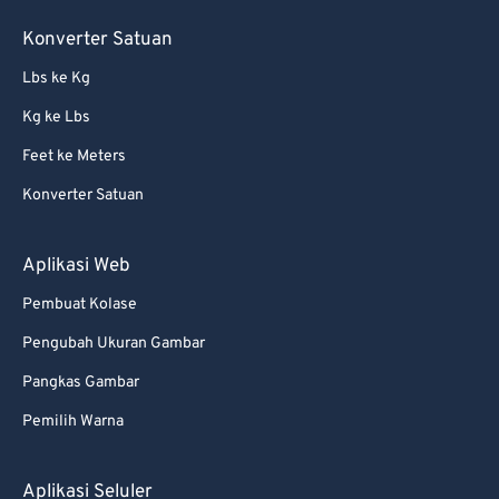
85
85
Konverter Satuan
86
86
Lbs ke Kg
87
87
Kg ke Lbs
88
88
Feet ke Meters
89
89
Konverter Satuan
90
90
91
91
Aplikasi Web
92
92
Pembuat Kolase
93
93
Pengubah Ukuran Gambar
94
94
Pangkas Gambar
95
95
Pemilih Warna
96
96
97
97
Aplikasi Seluler