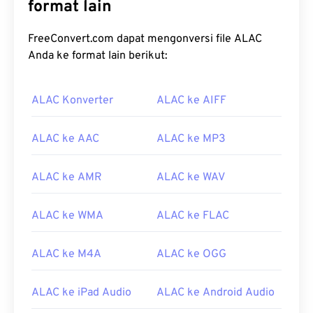
format lain
FreeConvert.com dapat mengonversi file ALAC
Anda ke format lain berikut:
ALAC Konverter
ALAC ke AIFF
00
00
00
00
00
00
00
00
ALAC ke AAC
ALAC ke MP3
ALAC ke AMR
ALAC ke WAV
00
00
00
00
00
00
00
00
01
01
01
01
01
01
01
01
ALAC ke WMA
ALAC ke FLAC
02
02
02
02
02
02
02
02
ALAC ke M4A
ALAC ke OGG
03
03
03
03
03
03
03
03
04
04
04
04
04
04
04
04
ALAC ke iPad Audio
ALAC ke Android Audio
05
05
05
05
05
05
05
05