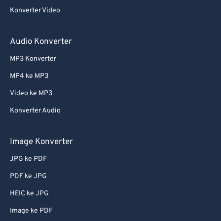
58
58
58
58
58
58
Konverter Video
59
59
59
59
59
59
60
60
Audio Konverter
61
61
MP3 Konverter
62
62
MP4 ke MP3
63
63
Video ke MP3
64
64
Konverter Audio
65
65
66
66
Image Konverter
67
67
JPG ke PDF
68
68
PDF ke JPG
69
69
HEIC ke JPG
70
70
Image ke PDF
71
71