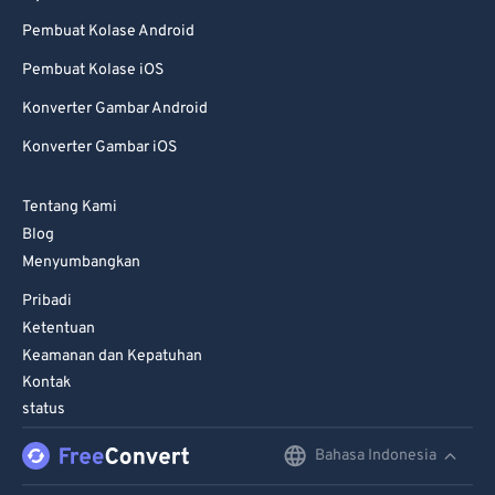
98
98
Pembuat Kolase Android
99
99
Pembuat Kolase iOS
Konverter Gambar Android
Konverter Gambar iOS
Tentang Kami
Blog
Menyumbangkan
Pribadi
Ketentuan
Keamanan dan Kepatuhan
Kontak
status
Bahasa Indonesia
English