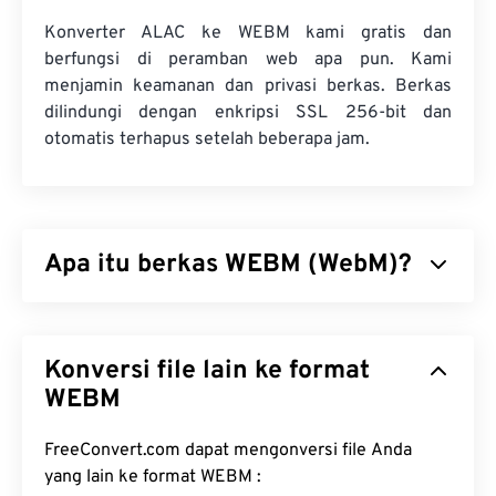
Konverter ALAC ke WEBM kami gratis dan
berfungsi di peramban web apa pun. Kami
menjamin keamanan dan privasi berkas. Berkas
dilindungi dengan enkripsi SSL 256-bit dan
otomatis terhapus setelah beberapa jam.
Apa itu berkas WEBM (WebM)?
WebM (WEBM) adalah wadah berkas
berlisensi
bebas
yang dirancang untuk web. Awalnya, wadah
Konversi file lain ke format
ini dirancang agar kompatibel dengan HTML5.
WebM mendukung bab, teks, subtitel, tag
WEBM
metadata, streaming, lampiran, codec 3D, wadah
3D, dan pemutar perangkat keras. WEBM
FreeConvert.com dapat mengonversi file Anda
mengompresi aliran video dengan codec
VP8
atau
yang lain ke format WEBM :