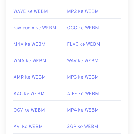
https://en.wikipedia.org/wiki/WebM
WAVE ke WEBM
MP2 ke WEBM
https://tools.google.com/dlpage/webmmf/
raw-audio ke WEBM
OGG ke WEBM
M4A ke WEBM
FLAC ke WEBM
WMA ke WEBM
WAV ke WEBM
AMR ke WEBM
MP3 ke WEBM
AAC ke WEBM
AIFF ke WEBM
OGV ke WEBM
MP4 ke WEBM
AVI ke WEBM
3GP ke WEBM