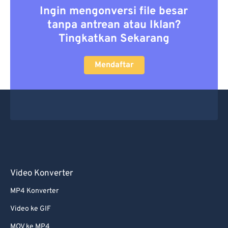
Ingin mengonversi file besar
50
50
50
50
50
50
tanpa antrean atau Iklan?
51
51
51
51
51
51
Tingkatkan Sekarang
52
52
52
52
52
52
53
53
53
53
53
53
Mendaftar
54
54
54
54
54
54
55
55
55
55
55
55
56
56
56
56
56
56
57
57
57
57
57
57
58
58
58
58
58
58
59
59
59
59
59
59
Video Konverter
60
60
MP4 Konverter
61
61
Video ke GIF
62
62
MOV ke MP4