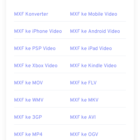
00
00
00
00
00
00
00
00
MXF Konverter
MXF ke Mobile Video
MXF ke iPhone Video
MXF ke Android Video
00
00
00
00
00
00
00
00
01
01
01
01
01
01
01
01
MXF ke PSP Video
MXF ke iPad Video
02
02
02
02
02
02
02
02
MXF ke Xbox Video
MXF ke Kindle Video
03
03
03
03
03
03
03
03
04
04
04
04
04
04
04
04
MXF ke MOV
MXF ke FLV
05
05
05
05
05
05
05
05
06
06
06
06
06
06
06
06
MXF ke WMV
MXF ke MKV
07
07
07
07
07
07
07
07
MXF ke 3GP
MXF ke AVI
08
08
08
08
08
08
08
08
09
09
09
09
09
09
09
09
MXF ke MP4
MXF ke OGV