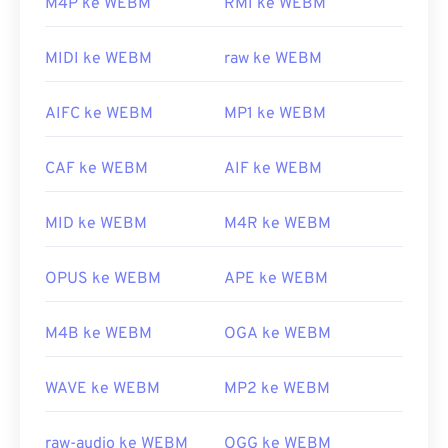
M4P ke WEBM
RMI ke WEBM
Pemutar media VLC
dan
MPlayer
dapat membuka
berkas WEBM di sistem operasi apa pun. Pilihan
MIDI ke WEBM
raw ke WEBM
bagus lainnya untuk membuka WEBM antara lain
Winamp
untuk Microsoft Windows, dan
Elmedia
AIFC ke WEBM
MP1 ke WEBM
untuk Mac OS X.
Peramban Microsoft tidak memiliki
codec
WebM
CAF ke WEBM
AIF ke WEBM
bawaan. Oleh karena itu, pasang
codec
secara
terpisah. Namun, sebagian besar peramban
MID ke WEBM
M4R ke WEBM
mendukung berkas WEBM.
Dikembangkan oleh:
Google
;
CoreCodec, Inc.
OPUS ke WEBM
APE ke WEBM
Rilis awal:
2010
Tautan yang berguna:
M4B ke WEBM
OGA ke WEBM
https://en.wikipedia.org/wiki/WebM
WAVE ke WEBM
MP2 ke WEBM
https://tools.google.com/dlpage/webmmf/
raw-audio ke WEBM
OGG ke WEBM