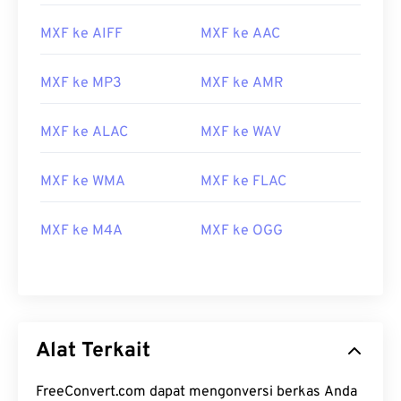
10
10
10
10
10
10
10
10
MXF ke AIFF
MXF ke AAC
11
11
11
11
11
11
11
11
12
12
12
12
12
12
12
12
MXF ke MP3
MXF ke AMR
13
13
13
13
13
13
13
13
14
14
14
14
14
14
14
14
MXF ke ALAC
MXF ke WAV
15
15
15
15
15
15
15
15
MXF ke WMA
MXF ke FLAC
16
16
16
16
16
16
16
16
17
17
17
17
17
17
17
17
MXF ke M4A
MXF ke OGG
18
18
18
18
18
18
18
18
19
19
19
19
19
19
19
19
20
20
20
20
20
20
20
20
21
21
21
21
21
21
21
21
Alat Terkait
22
22
22
22
22
22
22
22
FreeConvert.com dapat mengonversi berkas Anda