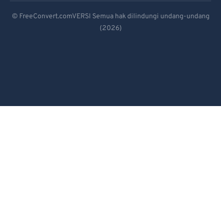
Deutsch
© FreeConvert.comVERSI Semua hak dilindungi undang-undang
(2026)
Español
Français
Português
Italiano
Dutch
日本語
简体中文
繁體中文
한국어
Svenska