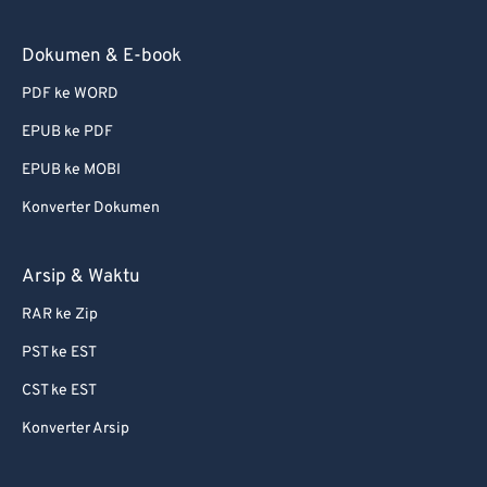
72
72
73
73
Dokumen & E-book
74
74
PDF ke WORD
75
75
EPUB ke PDF
76
76
EPUB ke MOBI
77
77
Konverter Dokumen
78
78
79
79
Arsip & Waktu
80
80
RAR ke Zip
81
81
PST ke EST
82
82
CST ke EST
83
83
Konverter Arsip
84
84