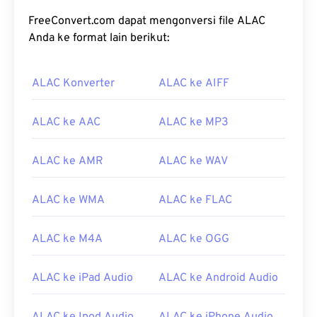
FreeConvert.com dapat mengonversi file ALAC
Anda ke format lain berikut:
ALAC Konverter
ALAC ke AIFF
00
00
00
00
00
00
00
00
ALAC ke AAC
ALAC ke MP3
ALAC ke AMR
ALAC ke WAV
00
00
00
00
00
00
00
00
ALAC ke WMA
ALAC ke FLAC
01
01
01
01
01
01
01
01
02
02
02
02
02
02
02
02
ALAC ke M4A
ALAC ke OGG
03
03
03
03
03
03
03
03
04
04
04
04
04
04
04
04
ALAC ke iPad Audio
ALAC ke Android Audio
05
05
05
05
05
05
05
05