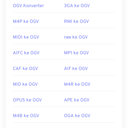
waktu (TDM)
audio, video, teks (subtitel), dan
OGV Konverter
3GA ke OGV
metadata. OGV mendukung streaming, serta
kompresi
lossy
dan
lossless
. Namun, OGV tidak
M4P ke OGV
RMI ke OGV
mendukung
menu
.
Bagaimana cara membuka berkas
MIDI ke OGV
raw ke OGV
OGV?
AIFC ke OGV
MP1 ke OGV
Pemutar media VLC
adalah pilihan terbaik untuk
membuka berkas OGV. Pilihan bagus lainnya adalah
Winamp
CAF ke OGV
untuk sistem operasi Microsoft Windows,
AIF ke OGV
dan
Elmedia
untuk Mac OS X.
MID ke OGV
M4R ke OGV
OGV dapat diputar di
Windows Media Player
dan
pemutar berbasis
DirectShow
, tetapi hanya
dengan menggunakan
filter DirectShow
. Di sisi
OPUS ke OGV
APE ke OGV
lain, jika pemutar tidak berbasis DirectShow, filter
tidak diperlukan.
M4B ke OGV
OGA ke OGV
Dikembangkan oleh:
Yayasan Xiph.Org