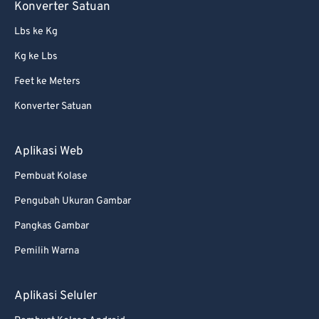
85
85
Konverter Satuan
86
86
Lbs ke Kg
87
87
Kg ke Lbs
88
88
Feet ke Meters
89
89
Konverter Satuan
90
90
91
91
Aplikasi Web
92
92
Pembuat Kolase
93
93
Pengubah Ukuran Gambar
94
94
Pangkas Gambar
95
95
Pemilih Warna
96
96
97
97
Aplikasi Seluler
98
98