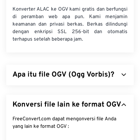
Konverter ALAC ke OGV kami gratis dan berfungsi
di peramban web apa pun. Kami menjamin
keamanan dan privasi berkas. Berkas dilindungi
dengan enkripsi SSL 256-bit dan otomatis
terhapus setelah beberapa jam.
Apa itu file OGV (Ogg Vorbis)?
Ogg Vorbis (OGV) adalah format dan codec
kontainer multimedia gratis, sumber terbuka, dan
Konversi file lain ke format OGV
tidak dipatenkan. OGV merupakan bagian dari
keluarga format dan codec Ogg, yang
dikembangkan oleh
FreeConvert.com dapat mengonversi file Anda
Yayasan Xiph.Org
nirlaba untuk
bersaing dengan
codec yang telah dipatenkan
yang lain ke format OGV :
.
OGV dapat
melakukan multipleks pembagian