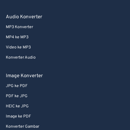
59
59
59
59
59
59
60
60
Audio Konverter
61
61
MP3 Konverter
62
62
MP4 ke MP3
63
63
Video ke MP3
64
64
Konverter Audio
65
65
66
66
Image Konverter
67
67
JPG ke PDF
68
68
PDF ke JPG
69
69
HEIC ke JPG
70
70
Image ke PDF
71
71
Konverter Gambar