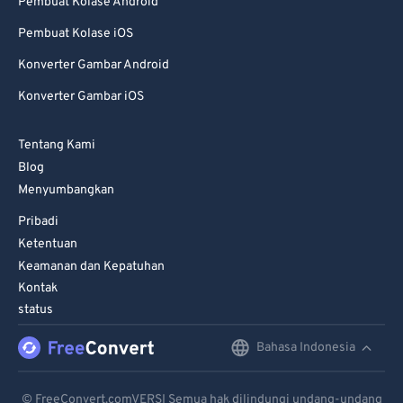
Pembuat Kolase Android
99
99
Pembuat Kolase iOS
Konverter Gambar Android
Konverter Gambar iOS
Tentang Kami
Blog
Menyumbangkan
Pribadi
Ketentuan
Keamanan dan Kepatuhan
Kontak
status
Bahasa Indonesia
English
Deutsch
© FreeConvert.comVERSI Semua hak dilindungi undang-undang