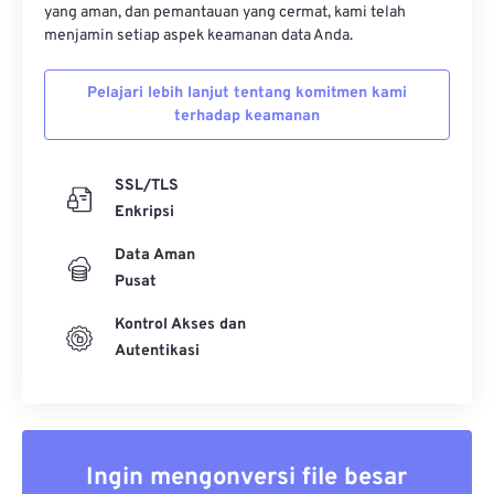
yang aman, dan pemantauan yang cermat, kami telah
33
33
33
33
33
33
menjamin setiap aspek keamanan data Anda.
34
34
34
34
34
34
Pelajari lebih lanjut tentang komitmen kami
35
35
35
35
35
35
terhadap keamanan
36
36
36
36
36
36
37
37
37
37
37
37
SSL/TLS
Enkripsi
38
38
38
38
38
38
Data Aman
39
39
39
39
39
39
Pusat
40
40
40
40
40
40
Kontrol Akses dan
41
41
41
41
41
41
Autentikasi
42
42
42
42
42
42
43
43
43
43
43
43
44
44
44
44
44
44
Ingin mengonversi file besar
45
45
45
45
45
45