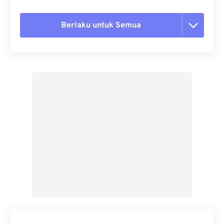
Berlaku untuk Semua
Setel ulang semua opsi
Terapkan dari Preset
Simpan sebagai Preset