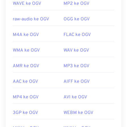
WAVE ke OGV
MP2 ke OGV
Rilis awal:
2017
Tautan yang berguna:
raw-audio ke OGV
OGG ke OGV
https://en.wikipedia.org/wiki/Ogg
https://www.xiph.org/
M4A ke OGV
FLAC ke OGV
WMA ke OGV
WAV ke OGV
AMR ke OGV
MP3 ke OGV
AAC ke OGV
AIFF ke OGV
MP4 ke OGV
AVI ke OGV
3GP ke OGV
WEBM ke OGV