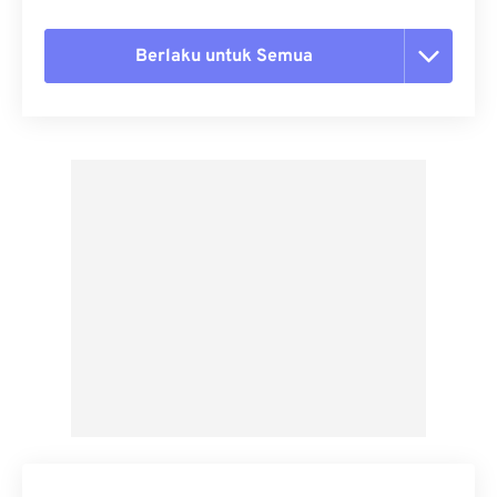
Berlaku untuk Semua
Setel ulang semua opsi
Terapkan dari Preset
Simpan sebagai Preset