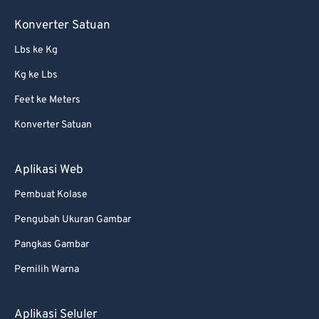
85
85
Konverter Satuan
86
86
Lbs ke Kg
87
87
Kg ke Lbs
88
88
Feet ke Meters
89
89
Konverter Satuan
90
90
91
91
Aplikasi Web
92
92
Pembuat Kolase
93
93
Pengubah Ukuran Gambar
94
94
Pangkas Gambar
95
95
Pemilih Warna
96
96
97
97
Aplikasi Seluler