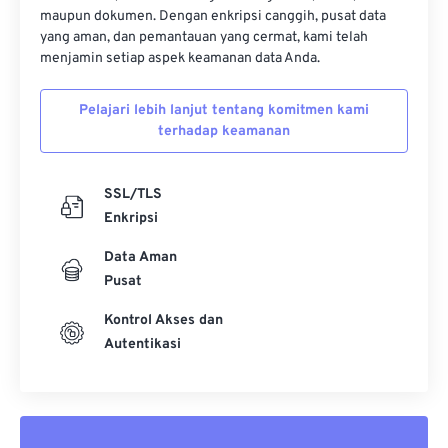
32
32
32
32
32
32
maupun dokumen. Dengan enkripsi canggih, pusat data
yang aman, dan pemantauan yang cermat, kami telah
33
33
33
33
33
33
menjamin setiap aspek keamanan data Anda.
34
34
34
34
34
34
Pelajari lebih lanjut tentang komitmen kami
35
35
35
35
35
35
terhadap keamanan
36
36
36
36
36
36
37
37
37
37
37
37
SSL/TLS
38
38
38
38
38
38
Enkripsi
39
39
39
39
39
39
Data Aman
Pusat
40
40
40
40
40
40
41
41
41
41
41
41
Kontrol Akses dan
Autentikasi
42
42
42
42
42
42
43
43
43
43
43
43
44
44
44
44
44
44