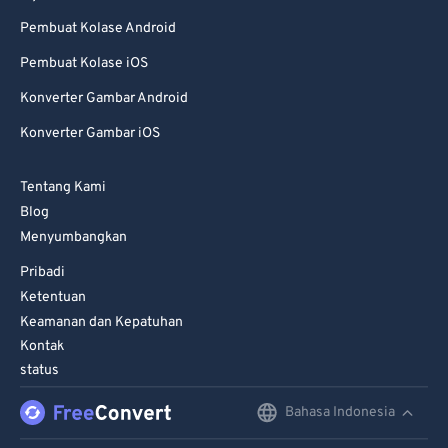
98
98
Pembuat Kolase Android
99
99
Pembuat Kolase iOS
Konverter Gambar Android
Konverter Gambar iOS
Tentang Kami
Blog
Menyumbangkan
Pribadi
Ketentuan
Keamanan dan Kepatuhan
Kontak
status
Bahasa Indonesia
English