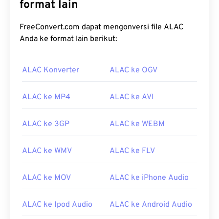
format lain
FreeConvert.com dapat mengonversi file ALAC
Anda ke format lain berikut:
ALAC Konverter
ALAC ke OGV
00
00
00
00
00
00
00
00
ALAC ke MP4
ALAC ke AVI
ALAC ke 3GP
ALAC ke WEBM
00
00
00
00
00
00
00
00
01
01
01
01
01
01
01
01
ALAC ke WMV
ALAC ke FLV
02
02
02
02
02
02
02
02
ALAC ke MOV
ALAC ke iPhone Audio
03
03
03
03
03
03
03
03
04
04
04
04
04
04
04
04
ALAC ke Ipod Audio
ALAC ke Android Audio
05
05
05
05
05
05
05
05