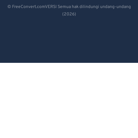
Deutsch
© FreeConvert.comVERSI Semua hak dilindungi undang-undang
(2026)
Español
Français
Português
Italiano
Dutch
日本語
简体中文
繁體中文
한국어
Svenska