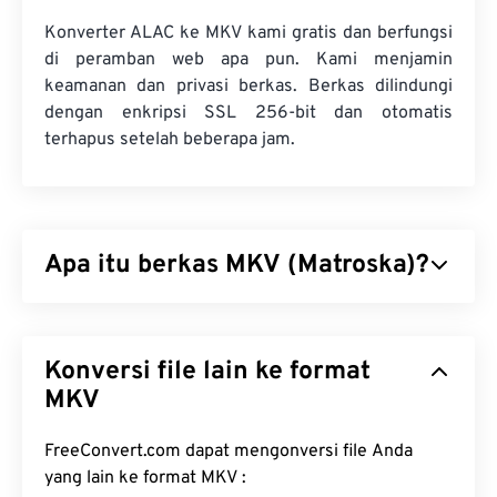
Konverter ALAC ke MKV kami gratis dan berfungsi
di peramban web apa pun. Kami menjamin
keamanan dan privasi berkas. Berkas dilindungi
dengan enkripsi SSL 256-bit dan otomatis
terhapus setelah beberapa jam.
Apa itu berkas MKV (Matroska)?
Matroska (MKV) adalah standar kontainer gratis
dan sumber terbuka yang dapat menampung
Konversi file lain ke format
berkas audiovisual dan multimedia dalam jumlah
tak terbatas dalam satu format berkas. Karena
MKV
bersifat sumber terbuka, pengguna dapat
menyesuaikannya dengan
perangkat lunak sumber
FreeConvert.com dapat mengonversi file Anda
terbuka
. Namanya berasal dari boneka "
yang lain ke format MKV :