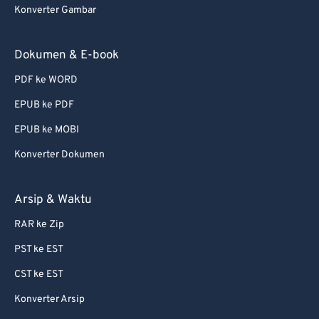
Konverter Gambar
72
72
73
73
Dokumen & E-book
74
74
PDF ke WORD
75
75
EPUB ke PDF
76
76
EPUB ke MOBI
77
77
Konverter Dokumen
78
78
79
79
Arsip & Waktu
80
80
RAR ke Zip
81
81
PST ke EST
82
82
CST ke EST
83
83
Konverter Arsip
84
84