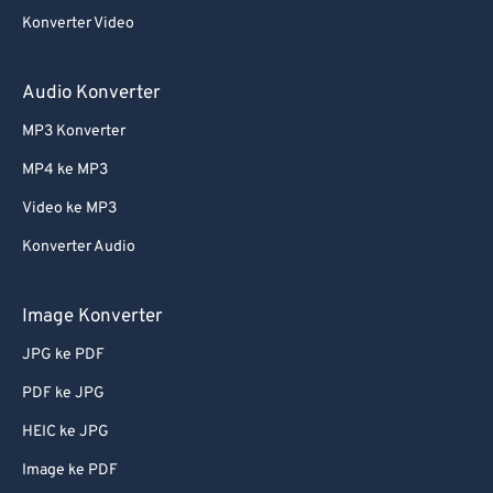
58
58
58
58
58
58
Konverter Video
59
59
59
59
59
59
60
60
Audio Konverter
61
61
MP3 Konverter
62
62
MP4 ke MP3
63
63
Video ke MP3
64
64
Konverter Audio
65
65
66
66
Image Konverter
67
67
JPG ke PDF
68
68
PDF ke JPG
69
69
HEIC ke JPG
70
70
Image ke PDF
71
71