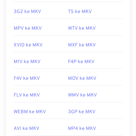
dengan pemutar media yang dipilih. Untuk
3G2 ke MKV
TS ke MKV
melakukannya, unduh
Combined Community
Codec Pack (CCCP)
dari situs tepercaya, seperti
Ninite
.
MPV ke MKV
WTV ke MKV
Dikembangkan oleh:
Matroska
XVID ke MKV
MXF ke MKV
Rilis awal:
2002
Tautan yang berguna:
M1V ke MKV
F4P ke MKV
https://en.wikipedia.org/wiki/Matroska
F4V ke MKV
MOV ke MKV
https://www.matroska.org/
FLV ke MKV
WMV ke MKV
WEBM ke MKV
3GP ke MKV
AVI ke MKV
MP4 ke MKV