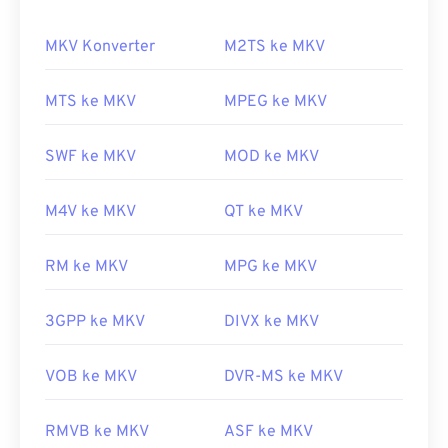
Matryoshka
", jenis kerajinan tangan Rusia yang
terkenal, terdiri dari satu set boneka kayu
MKV Konverter
M2TS ke MKV
berukuran kecil yang ditumpuk satu di atas yang
lain.
MTS ke MKV
MPEG ke MKV
Bagaimana cara membuka berkas
MKV?
SWF ke MKV
MOD ke MKV
Cara terbaik untuk membuka berkas MKV adalah
M4V ke MKV
QT ke MKV
dengan menggunakan
pemutar media VLC
.
Pemutar media ini kompatibel dengan semua
sistem operasi dan platform. Hal ini penting karena
RM ke MKV
MPG ke MKV
MKV bukanlah standar industri, yang berarti
pemutar media lain mungkin tidak mendukungnya.
3GPP ke MKV
DIVX ke MKV
Selain itu, MKV tidak menggunakan codec untuk
mengompresi ukuran berkas, yang berarti
VOB ke MKV
DVR-MS ke MKV
berkasnya bisa sangat besar. Oleh karena itu, opsi
lain untuk membuka berkas MKV adalah
RMVB ke MKV
ASF ke MKV
mengunduh codec yang sesuai dan kompatibel