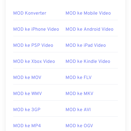
00
00
00
00
00
00
00
00
MOD Konverter
MOD ke Mobile Video
MOD ke iPhone Video
MOD ke Android Video
00
00
00
00
00
00
00
00
01
01
01
01
01
01
01
01
MOD ke PSP Video
MOD ke iPad Video
02
02
02
02
02
02
02
02
MOD ke Xbox Video
MOD ke Kindle Video
03
03
03
03
03
03
03
03
04
04
04
04
04
04
04
04
MOD ke MOV
MOD ke FLV
05
05
05
05
05
05
05
05
06
06
06
06
06
06
06
06
MOD ke WMV
MOD ke MKV
07
07
07
07
07
07
07
07
MOD ke 3GP
MOD ke AVI
08
08
08
08
08
08
08
08
09
09
09
09
09
09
09
09
MOD ke MP4
MOD ke OGV