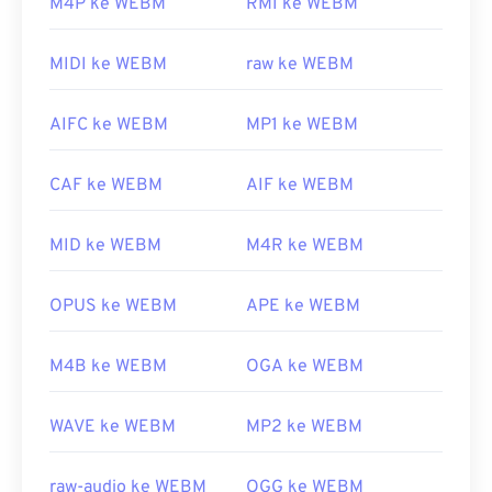
M4P ke WEBM
RMI ke WEBM
Pemutar media VLC
dan
MPlayer
dapat membuka
berkas WEBM di sistem operasi apa pun. Pilihan
MIDI ke WEBM
raw ke WEBM
bagus lainnya untuk membuka WEBM antara lain
Winamp
untuk Microsoft Windows, dan
Elmedia
AIFC ke WEBM
MP1 ke WEBM
untuk Mac OS X.
Peramban Microsoft tidak memiliki
codec
WebM
CAF ke WEBM
AIF ke WEBM
bawaan. Oleh karena itu, pasang
codec
secara
terpisah. Namun, sebagian besar peramban
MID ke WEBM
M4R ke WEBM
mendukung berkas WEBM.
Dikembangkan oleh:
Google
;
CoreCodec, Inc.
OPUS ke WEBM
APE ke WEBM
Rilis awal:
2010
Tautan yang berguna:
M4B ke WEBM
OGA ke WEBM
https://en.wikipedia.org/wiki/WebM
WAVE ke WEBM
MP2 ke WEBM
https://tools.google.com/dlpage/webmmf/
raw-audio ke WEBM
OGG ke WEBM