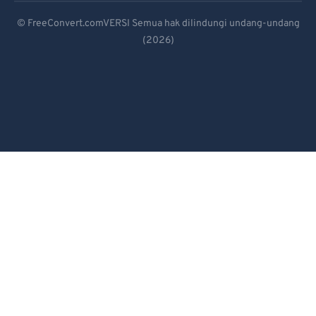
Deutsch
© FreeConvert.comVERSI Semua hak dilindungi undang-undang
(2026)
Español
Français
Português
Italiano
Dutch
日本語
简体中文
繁體中文
한국어
Svenska