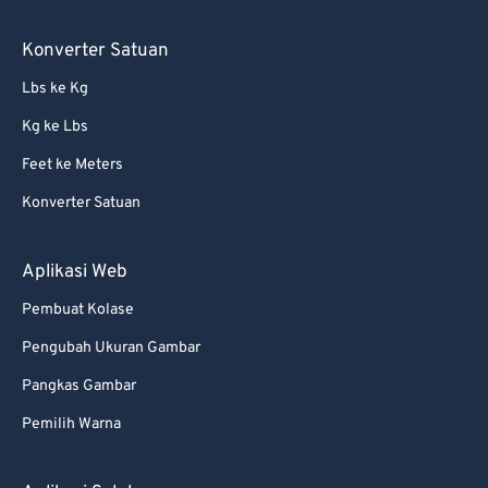
89
89
90
90
Konverter Satuan
91
91
Lbs ke Kg
92
92
Kg ke Lbs
93
93
Feet ke Meters
94
94
Konverter Satuan
95
95
96
96
Aplikasi Web
97
97
Pembuat Kolase
98
98
Pengubah Ukuran Gambar
99
99
Pangkas Gambar
Pemilih Warna