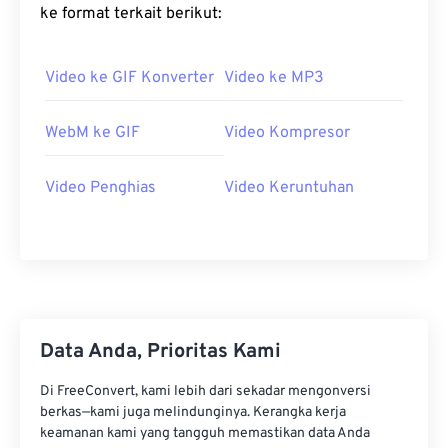
23
23
23
23
23
23
23
23
ke format terkait berikut:
24
24
24
24
24
24
25
25
25
25
25
25
Video ke GIF Konverter
Video ke MP3
26
26
26
26
26
26
WebM ke GIF
Video Kompresor
27
27
27
27
27
27
28
28
28
28
28
28
Video Penghias
Video Keruntuhan
29
29
29
29
29
29
30
30
30
30
30
30
31
31
31
31
31
31
32
32
32
32
32
32
33
33
33
33
33
33
Data Anda, Prioritas Kami
34
34
34
34
34
34
Di FreeConvert, kami lebih dari sekadar mengonversi
35
35
35
35
35
35
berkas—kami juga melindunginya. Kerangka kerja
keamanan kami yang tangguh memastikan data Anda
36
36
36
36
36
36