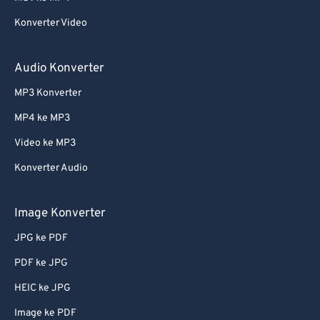
63
63
Konverter Video
64
64
65
65
Audio Konverter
66
66
MP3 Konverter
67
67
MP4 ke MP3
68
68
Video ke MP3
69
69
Konverter Audio
70
70
71
71
Image Konverter
72
72
JPG ke PDF
73
73
PDF ke JPG
74
74
HEIC ke JPG
75
75
Image ke PDF