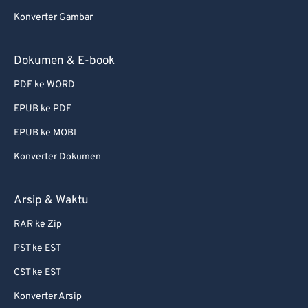
76
76
Konverter Gambar
77
77
78
78
Dokumen & E-book
79
79
PDF ke WORD
80
80
EPUB ke PDF
81
81
EPUB ke MOBI
82
82
Konverter Dokumen
83
83
84
84
Arsip & Waktu
85
85
RAR ke Zip
86
86
PST ke EST
87
87
CST ke EST
88
88
Konverter Arsip