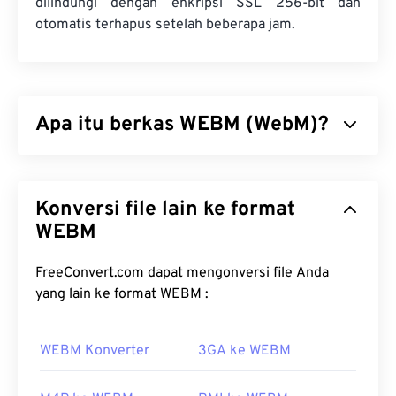
dilindungi dengan enkripsi SSL 256-bit dan
otomatis terhapus setelah beberapa jam.
Apa itu berkas WEBM (WebM)?
WebM (WEBM) adalah wadah berkas
berlisensi
bebas
yang dirancang untuk web. Awalnya, wadah
Konversi file lain ke format
ini dirancang agar kompatibel dengan HTML5.
WebM mendukung bab, teks, subtitel, tag
WEBM
metadata, streaming, lampiran, codec 3D, wadah
3D, dan pemutar perangkat keras. WEBM
FreeConvert.com dapat mengonversi file Anda
mengompresi aliran video dengan codec
VP8
atau
yang lain ke format WEBM :
VP9
, ​​dan audio dengan codec
Vorbis
atau
Opus
.
WEBM Konverter
3GA ke WEBM
Bagaimana cara membuka berkas
WEBM?