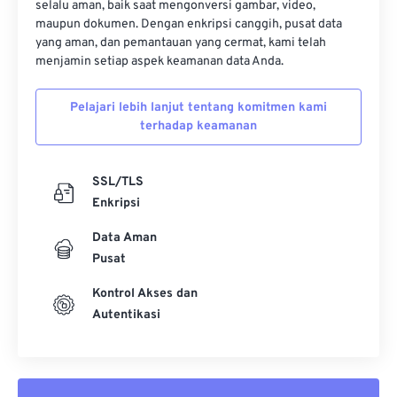
selalu aman, baik saat mengonversi gambar, video,
37
37
37
37
37
37
maupun dokumen. Dengan enkripsi canggih, pusat data
yang aman, dan pemantauan yang cermat, kami telah
38
38
38
38
38
38
menjamin setiap aspek keamanan data Anda.
39
39
39
39
39
39
Pelajari lebih lanjut tentang komitmen kami
40
40
40
40
40
40
terhadap keamanan
41
41
41
41
41
41
42
42
42
42
42
42
SSL/TLS
Enkripsi
43
43
43
43
43
43
44
44
44
44
44
44
Data Aman
Pusat
45
45
45
45
45
45
Kontrol Akses dan
46
46
46
46
46
46
Autentikasi
47
47
47
47
47
47
48
48
48
48
48
48
49
49
49
49
49
49