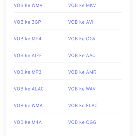
VOB ke WMV
VOB ke MKV
08
08
08
08
08
08
08
08
09
09
09
09
09
09
09
09
VOB ke 3GP
VOB ke AVI
10
10
10
10
10
10
10
10
VOB ke MP4
VOB ke OGV
11
11
11
11
11
11
11
11
12
12
12
12
12
12
12
12
VOB ke AIFF
VOB ke AAC
13
13
13
13
13
13
13
13
14
14
14
14
14
14
14
14
VOB ke MP3
VOB ke AMR
15
15
15
15
15
15
15
15
VOB ke ALAC
VOB ke WAV
16
16
16
16
16
16
16
16
17
17
17
17
17
17
17
17
VOB ke WMA
VOB ke FLAC
18
18
18
18
18
18
18
18
VOB ke M4A
VOB ke OGG
19
19
19
19
19
19
19
19
20
20
20
20
20
20
20
20