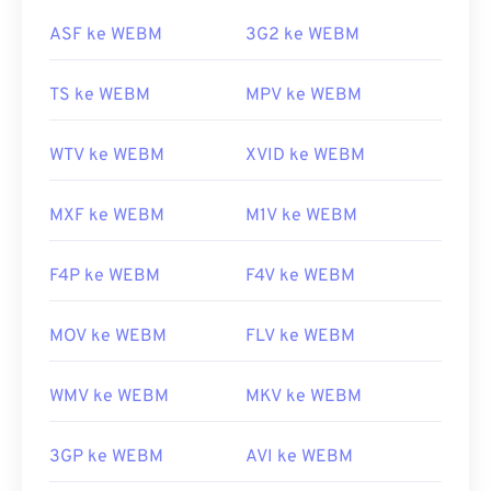
https://en.wikipedia.org/wiki/VOB
Tautan yang berguna:
ASF ke WEBM
3G2 ke WEBM
https://www.videohelp.com/dvd#tech
https://en.wikipedia.org/wiki/WebM
TS ke WEBM
MPV ke WEBM
https://tools.google.com/dlpage/webmmf/
WTV ke WEBM
XVID ke WEBM
MXF ke WEBM
M1V ke WEBM
F4P ke WEBM
F4V ke WEBM
MOV ke WEBM
FLV ke WEBM
WMV ke WEBM
MKV ke WEBM
3GP ke WEBM
AVI ke WEBM