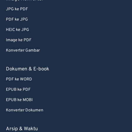
73
73
JPG ke PDF
74
74
PDF ke JPG
75
75
HEIC ke JPG
76
76
Image ke PDF
77
77
78
78
Konverter Gambar
79
79
Dokumen & E-book
80
80
PDF ke WORD
81
81
EPUB ke PDF
82
82
EPUB ke MOBI
83
83
Konverter Dokumen
84
84
85
85
Arsip & Waktu
86
86