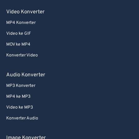
60
60
Video Konverter
61
61
MP4 Konverter
62
62
Video ke GIF
63
63
64
64
MOV ke MP4
65
65
Konverter Video
66
66
Audio Konverter
67
67
MP3 Konverter
68
68
MP4 ke MP3
69
69
Video ke MP3
70
70
71
71
Konverter Audio
72
72
Image Konverter