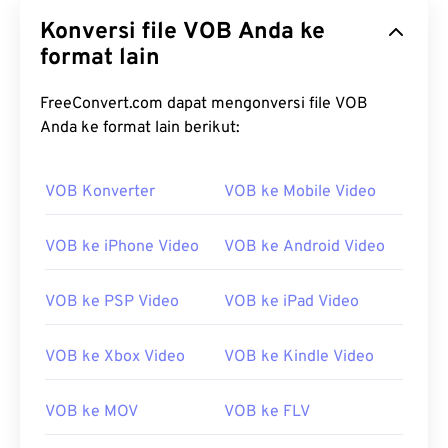
Konversi file VOB Anda ke
format lain
FreeConvert.com dapat mengonversi file VOB
Anda ke format lain berikut:
00
00
00
00
00
00
00
00
VOB Konverter
VOB ke Mobile Video
00
00
00
00
00
00
00
00
01
01
01
01
01
01
01
01
VOB ke iPhone Video
VOB ke Android Video
02
02
02
02
02
02
02
02
VOB ke PSP Video
VOB ke iPad Video
03
03
03
03
03
03
03
03
04
04
04
04
04
04
04
04
VOB ke Xbox Video
VOB ke Kindle Video
05
05
05
05
05
05
05
05
VOB ke MOV
VOB ke FLV
06
06
06
06
06
06
06
06
07
07
07
07
07
07
07
07