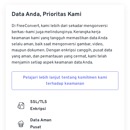
34
34
34
34
34
34
Data Anda, Prioritas Kami
35
35
35
35
35
35
36
36
36
36
36
36
Di FreeConvert, kami lebih dari sekadar mengonversi
berkas—kami juga melindunginya. Kerangka kerja
37
37
37
37
37
37
keamanan kami yang tangguh memastikan data Anda
selalu aman, baik saat mengonversi gambar, video,
38
38
38
38
38
38
maupun dokumen. Dengan enkripsi canggih, pusat data
39
39
39
39
39
39
yang aman, dan pemantauan yang cermat, kami telah
menjamin setiap aspek keamanan data Anda.
40
40
40
40
40
40
41
41
41
41
41
41
Pelajari lebih lanjut tentang komitmen kami
terhadap keamanan
42
42
42
42
42
42
43
43
43
43
43
43
SSL/TLS
44
44
44
44
44
44
Enkripsi
45
45
45
45
45
45
Data Aman
46
46
46
46
46
46
Pusat