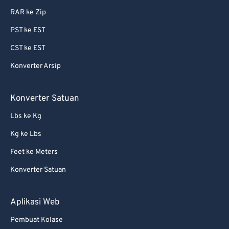
RAR ke Zip
87
87
PST ke EST
88
88
CST ke EST
89
89
Konverter Arsip
90
90
91
91
Konverter Satuan
92
92
Lbs ke Kg
93
93
Kg ke Lbs
94
94
Feet ke Meters
95
95
Konverter Satuan
96
96
97
97
Aplikasi Web
98
98
Pembuat Kolase
99
99