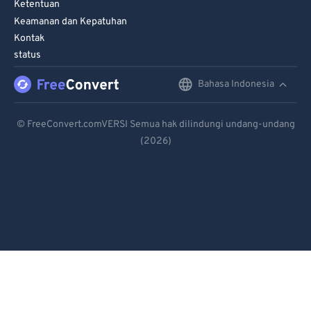
Ketentuan
Keamanan dan Kepatuhan
Kontak
status
Bahasa Indonesia
English
Deutsch
© FreeConvert.comVERSI Semua hak dilindungi undang-undang
(2026)
Español
Français
Português
Italiano
Dutch
日本語