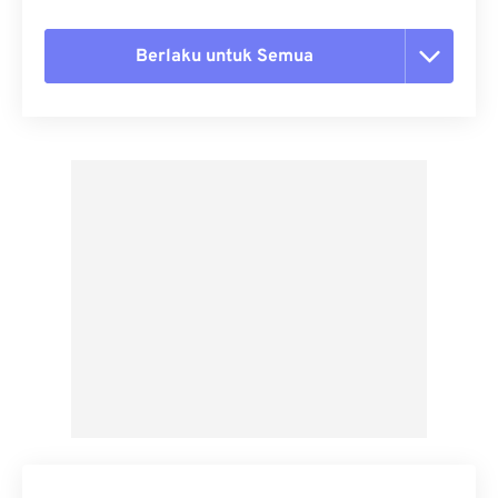
Berlaku untuk Semua
Setel ulang semua opsi
Terapkan dari Preset
Simpan sebagai Preset