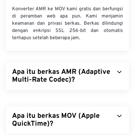
Konverter AMR ke MOV kami gratis dan berfungsi
di peramban web apa pun. Kami menjamin
keamanan dan privasi berkas. Berkas dilindungi
dengan enkripsi SSL 256-bit dan otomatis
terhapus setelah beberapa jam.
Apa itu berkas AMR (Adaptive
Multi-Rate Codec)?
Adaptive Multi-Rate (AMR) adalah berkas audio
terkompresi yang sering digunakan untuk
pengkodean suara
. Codec suara AMR berfokus
Apa itu berkas MOV (Apple
pada sinyal pita sempit, sehingga ideal untuk
rekaman suara dan radio. Codec ini sering
QuickTime)?
digunakan dalam
Sistem Komunikasi Seluler