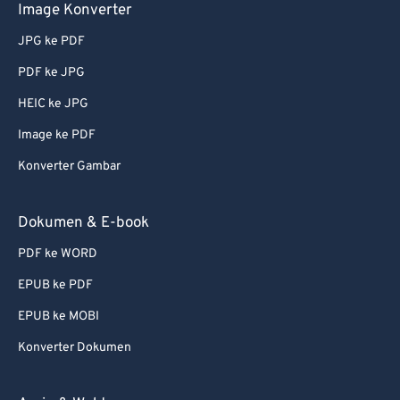
68
68
Image Konverter
69
69
JPG ke PDF
70
70
PDF ke JPG
71
71
HEIC ke JPG
72
72
Image ke PDF
73
73
Konverter Gambar
74
74
75
75
Dokumen & E-book
76
76
PDF ke WORD
77
77
EPUB ke PDF
78
78
EPUB ke MOBI
79
79
Konverter Dokumen
80
80
81
81