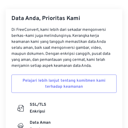
29
29
29
29
29
29
30
30
30
30
30
30
Data Anda, Prioritas Kami
31
31
31
31
31
31
Di FreeConvert, kami lebih dari sekadar mengonversi
32
32
32
32
32
32
berkas—kami juga melindunginya. Kerangka kerja
keamanan kami yang tangguh memastikan data Anda
33
33
33
33
33
33
selalu aman, baik saat mengonversi gambar, video,
maupun dokumen. Dengan enkripsi canggih, pusat data
34
34
34
34
34
34
yang aman, dan pemantauan yang cermat, kami telah
35
35
35
35
35
35
menjamin setiap aspek keamanan data Anda.
36
36
36
36
36
36
Pelajari lebih lanjut tentang komitmen kami
37
37
37
37
37
37
terhadap keamanan
38
38
38
38
38
38
39
39
39
39
39
39
SSL/TLS
Enkripsi
40
40
40
40
40
40
41
41
41
41
41
41
Data Aman