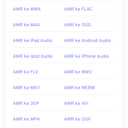
03
03
03
03
03
03
03
03
AMR ke WMA
AMR ke FLAC
04
04
04
04
04
04
04
04
AMR ke M4A
AMR ke OGG
05
05
05
05
05
05
05
05
06
06
06
06
06
06
06
06
AMR ke iPad Audio
AMR ke Android Audio
07
07
07
07
07
07
07
07
AMR ke Ipod Audio
AMR ke iPhone Audio
08
08
08
08
08
08
08
08
09
09
09
09
09
09
09
09
AMR ke FLV
AMR ke WMV
10
10
10
10
10
10
10
10
11
11
11
11
11
11
11
11
AMR ke MKV
AMR ke WEBM
12
12
12
12
12
12
12
12
AMR ke 3GP
AMR ke AVI
13
13
13
13
13
13
13
13
14
14
14
14
14
14
14
14
AMR ke MP4
AMR ke OGV
15
15
15
15
15
15
15
15