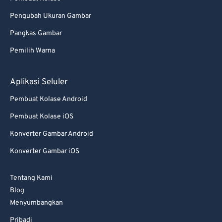
95
95
Pengubah Ukuran Gambar
96
96
Pangkas Gambar
97
97
Pemilih Warna
98
98
99
99
Aplikasi Seluler
Pembuat Kolase Android
Pembuat Kolase iOS
Konverter Gambar Android
Konverter Gambar iOS
Tentang Kami
Blog
Menyumbangkan
Pribadi