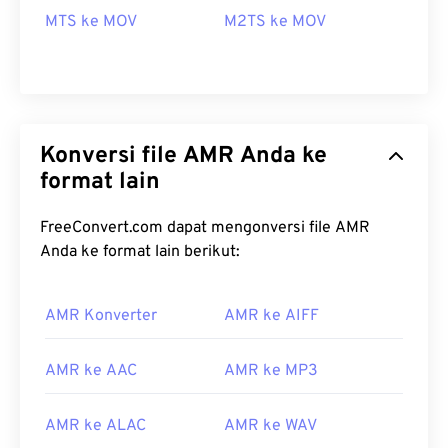
MTS ke MOV
M2TS ke MOV
Konversi file AMR Anda ke
format lain
FreeConvert.com dapat mengonversi file AMR
Anda ke format lain berikut:
00
00
00
00
00
00
00
00
AMR Konverter
AMR ke AIFF
AMR ke AAC
AMR ke MP3
00
00
00
00
00
00
00
00
01
01
01
01
01
01
01
01
AMR ke ALAC
AMR ke WAV
02
02
02
02
02
02
02
02