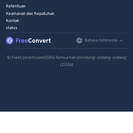
Ketentuan
Keamanan dan Kepatuhan
Kontak
status
Bahasa Indonesia
English
Deutsch
© FreeConvert.comVERSI Semua hak dilindungi undang-undang
(2026)
Español
Français
Português
Italiano
Dutch
日本語