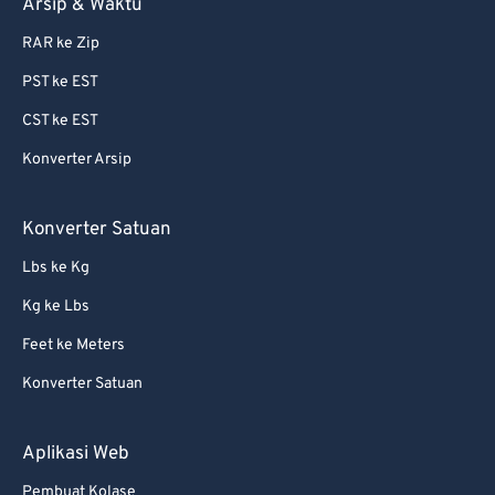
Arsip & Waktu
82
82
RAR ke Zip
83
83
PST ke EST
84
84
CST ke EST
85
85
Konverter Arsip
86
86
87
87
Konverter Satuan
88
88
Lbs ke Kg
89
89
Kg ke Lbs
90
90
Feet ke Meters
91
91
Konverter Satuan
92
92
93
93
Aplikasi Web
94
94
Pembuat Kolase