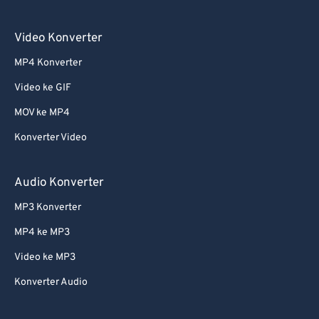
55
55
55
55
55
55
56
56
56
56
56
56
Video Konverter
57
57
57
57
57
57
MP4 Konverter
58
58
58
58
58
58
Video ke GIF
59
59
59
59
59
59
MOV ke MP4
60
60
Konverter Video
61
61
62
62
Audio Konverter
63
63
MP3 Konverter
64
64
MP4 ke MP3
65
65
Video ke MP3
66
66
Konverter Audio
67
67