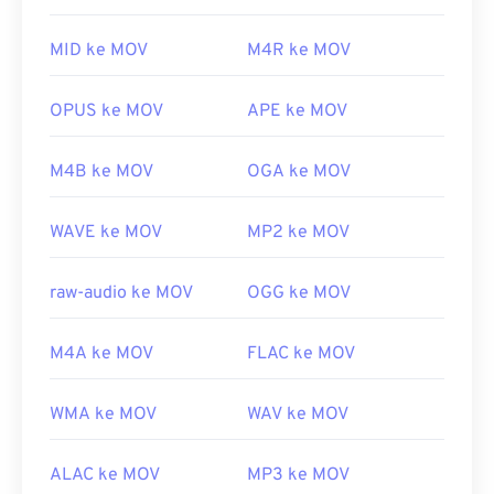
ke-3 (3GPP)
digunakan di berbagai platform, termasuk
perangkat seluler.
Rilis Awal:
1999
MID ke MOV
M4R ke MOV
Perlu diketahui bahwa dua jenis berkas lain juga
Tautan yang berguna:
menggunakan ekstensi MOV, yaitu AutoCAD
OPUS ke MOV
APE ke MOV
https://en.wikipedia.org/wiki/Adaptive_Multi-
AutoFlix dan ROSE Online. Kedua jenis berkas ini
Rate_audio_codec
tidak terkait, yang satu sudah usang dan yang
M4B ke MOV
OGA ke MOV
https://www.etsi.org/
lainnya terkait dengan gim daring. Apple tidak
mengembangkan teknologi ini dan keduanya tidak
WAVE ke MOV
MP2 ke MOV
dapat dibuka di QuickTime.
Dikembangkan oleh:
Apple Inc.
raw-audio ke MOV
OGG ke MOV
Rilis awal:
2001
Tautan yang berguna:
M4A ke MOV
FLAC ke MOV
https://en.wikipedia.org/wiki/QuickTime_File_Format
https://developer.apple.com/library/archive/documen
WMA ke MOV
WAV ke MOV
CH203-BBCGDDDF
ALAC ke MOV
MP3 ke MOV