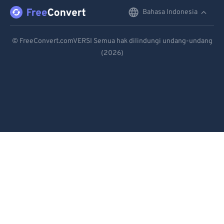
91
91
Bahasa Indonesia
English
92
92
Deutsch
93
93
© FreeConvert.comVERSI Semua hak dilindungi undang-undang
(2026)
Español
94
94
95
95
Français
96
96
Português
97
97
Italiano
98
98
Dutch
99
99
日本語
简体中文
繁體中文
한국어