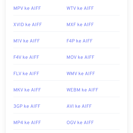
Tautan yang berguna:
MPV ke AIFF
WTV ke AIFF
https://en.wikipedia.org/wiki/Audio_Interchange_File_F
https://www.lifewire.com/aiff-aif-aifc-files-
XVID ke AIFF
MXF ke AIFF
2619569
M1V ke AIFF
F4P ke AIFF
F4V ke AIFF
MOV ke AIFF
FLV ke AIFF
WMV ke AIFF
MKV ke AIFF
WEBM ke AIFF
3GP ke AIFF
AVI ke AIFF
MP4 ke AIFF
OGV ke AIFF