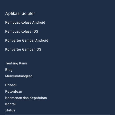
78
78
79
79
Aplikasi Seluler
80
80
Pembuat Kolase Android
81
81
Pembuat Kolase iOS
82
82
Konverter Gambar Android
83
83
Konverter Gambar iOS
84
84
Tentang Kami
85
85
Blog
86
86
Menyumbangkan
87
87
Pribadi
88
88
Ketentuan
Keamanan dan Kepatuhan
89
89
Kontak
90
90
status