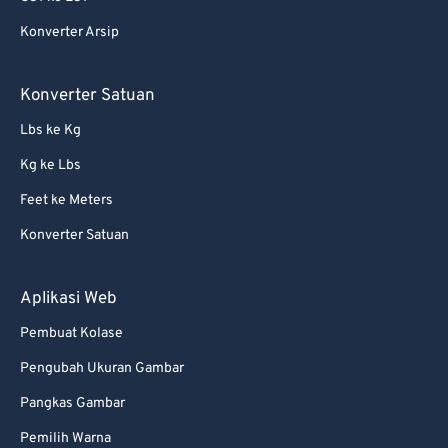
65
65
Konverter Arsip
66
66
67
67
Konverter Satuan
68
68
Lbs ke Kg
69
69
Kg ke Lbs
70
70
Feet ke Meters
71
71
Konverter Satuan
72
72
73
73
Aplikasi Web
74
74
Pembuat Kolase
75
75
Pengubah Ukuran Gambar
76
76
Pangkas Gambar
77
77
Pemilih Warna