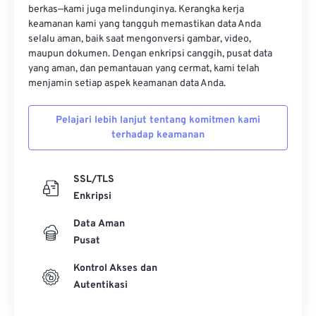
12
12
12
12
12
12
12
12
berkas—kami juga melindunginya. Kerangka kerja
keamanan kami yang tangguh memastikan data Anda
13
13
13
13
13
13
13
13
selalu aman, baik saat mengonversi gambar, video,
maupun dokumen. Dengan enkripsi canggih, pusat data
14
14
14
14
14
14
14
14
yang aman, dan pemantauan yang cermat, kami telah
15
15
15
15
15
15
15
15
menjamin setiap aspek keamanan data Anda.
16
16
16
16
16
16
16
16
Pelajari lebih lanjut tentang komitmen kami
17
17
17
17
17
17
17
17
terhadap keamanan
18
18
18
18
18
18
18
18
19
19
19
19
19
19
19
19
SSL/TLS
Enkripsi
20
20
20
20
20
20
20
20
21
21
21
21
21
21
21
21
Data Aman
Pusat
22
22
22
22
22
22
22
22
Kontrol Akses dan
23
23
23
23
23
23
23
23
Autentikasi
24
24
24
24
24
24