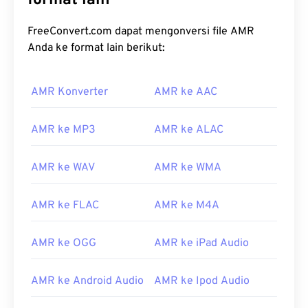
format lain
FreeConvert.com dapat mengonversi file AMR
Anda ke format lain berikut:
AMR Konverter
AMR ke AAC
AMR ke MP3
AMR ke ALAC
AMR ke WAV
AMR ke WMA
AMR ke FLAC
AMR ke M4A
AMR ke OGG
AMR ke iPad Audio
AMR ke Android Audio
AMR ke Ipod Audio
00
00
00
00
00
00
00
00