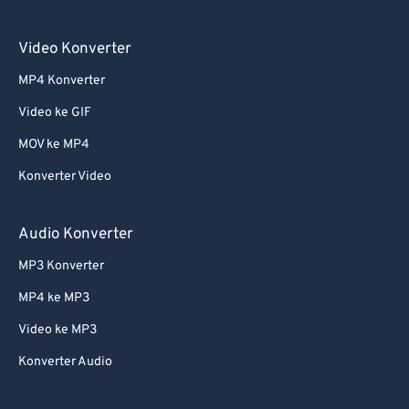
55
55
55
55
55
55
56
56
56
56
56
56
Video Konverter
57
57
57
57
57
57
MP4 Konverter
58
58
58
58
58
58
Video ke GIF
59
59
59
59
59
59
MOV ke MP4
60
60
Konverter Video
61
61
62
62
Audio Konverter
63
63
MP3 Konverter
64
64
MP4 ke MP3
65
65
Video ke MP3
66
66
Konverter Audio
67
67