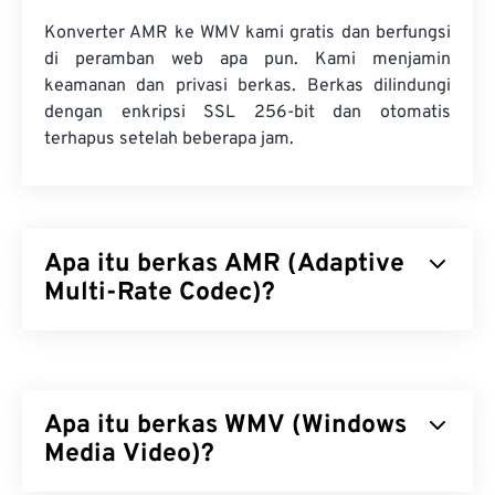
Konverter AMR ke WMV kami gratis dan berfungsi
di peramban web apa pun. Kami menjamin
keamanan dan privasi berkas. Berkas dilindungi
dengan enkripsi SSL 256-bit dan otomatis
terhapus setelah beberapa jam.
Apa itu berkas AMR (Adaptive
Multi-Rate Codec)?
Adaptive Multi-Rate (AMR) adalah berkas audio
terkompresi yang sering digunakan untuk
pengkodean suara
. Codec suara AMR berfokus
Apa itu berkas WMV (Windows
pada sinyal pita sempit, sehingga ideal untuk
rekaman suara dan radio. Codec ini sering
Media Video)?
digunakan dalam
Sistem Komunikasi Seluler