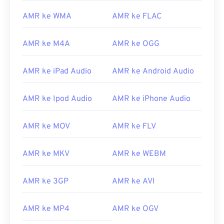
03
03
03
03
03
03
03
03
AMR ke WMA
AMR ke FLAC
04
04
04
04
04
04
04
04
AMR ke M4A
AMR ke OGG
05
05
05
05
05
05
05
05
06
06
06
06
06
06
06
06
AMR ke iPad Audio
AMR ke Android Audio
07
07
07
07
07
07
07
07
AMR ke Ipod Audio
AMR ke iPhone Audio
08
08
08
08
08
08
08
08
09
09
09
09
09
09
09
09
AMR ke MOV
AMR ke FLV
10
10
10
10
10
10
10
10
11
11
11
11
11
11
11
11
AMR ke MKV
AMR ke WEBM
12
12
12
12
12
12
12
12
AMR ke 3GP
AMR ke AVI
13
13
13
13
13
13
13
13
14
14
14
14
14
14
14
14
AMR ke MP4
AMR ke OGV
15
15
15
15
15
15
15
15