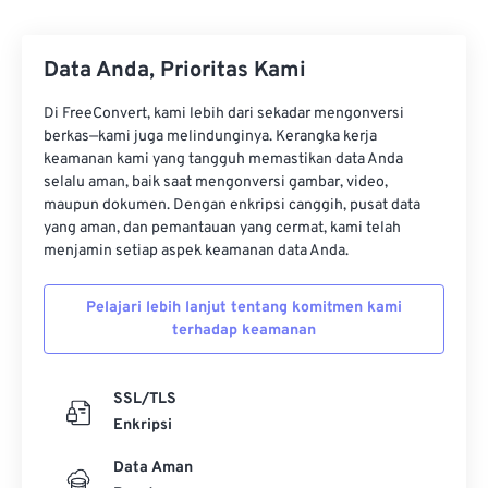
29
29
29
29
29
29
30
30
30
30
30
30
Data Anda, Prioritas Kami
31
31
31
31
31
31
Di FreeConvert, kami lebih dari sekadar mengonversi
32
32
32
32
32
32
berkas—kami juga melindunginya. Kerangka kerja
keamanan kami yang tangguh memastikan data Anda
33
33
33
33
33
33
selalu aman, baik saat mengonversi gambar, video,
maupun dokumen. Dengan enkripsi canggih, pusat data
34
34
34
34
34
34
yang aman, dan pemantauan yang cermat, kami telah
35
35
35
35
35
35
menjamin setiap aspek keamanan data Anda.
36
36
36
36
36
36
Pelajari lebih lanjut tentang komitmen kami
37
37
37
37
37
37
terhadap keamanan
38
38
38
38
38
38
39
39
39
39
39
39
SSL/TLS
Enkripsi
40
40
40
40
40
40
41
41
41
41
41
41
Data Aman