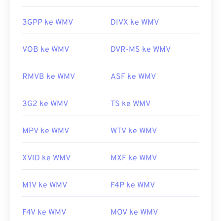
ke-3 (3GPP)
multimedia di berbagai platform.
Rilis Awal:
1999
3GPP ke WMV
DIVX ke WMV
WMV juga mudah dikonversi ke jenis berkas video
lainnya. Namun, perlu diingat bahwa proses
Tautan yang berguna:
konversi dapat menurunkan kualitas gambar. Jika
VOB ke WMV
DVR-MS ke WMV
https://en.wikipedia.org/wiki/Adaptive_Multi-
konversi diperlukan,
HandBrake
adalah alat gratis
Rate_audio_codec
dan sumber terbuka untuk mengonversi berkas
RMVB ke WMV
ASF ke WMV
https://www.etsi.org/
WMV.
Dikembangkan oleh:
Microsoft
3G2 ke WMV
TS ke WMV
Rilis awal:
1999
MPV ke WMV
WTV ke WMV
Tautan yang berguna:
https://en.wikipedia.org/wiki/Windows_Media_Video
XVID ke WMV
MXF ke WMV
https://en.wikipedia.org/wiki/Format_Sistem_Lanjutan
M1V ke WMV
F4P ke WMV
F4V ke WMV
MOV ke WMV