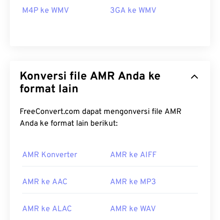
M4P ke WMV
3GA ke WMV
Konversi file AMR Anda ke
format lain
FreeConvert.com dapat mengonversi file AMR
Anda ke format lain berikut:
00
00
00
00
00
00
00
00
AMR Konverter
AMR ke AIFF
AMR ke AAC
AMR ke MP3
00
00
00
00
00
00
00
00
01
01
01
01
01
01
01
01
AMR ke ALAC
AMR ke WAV
02
02
02
02
02
02
02
02