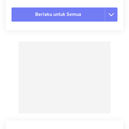
Berlaku untuk Semua
Setel ulang semua opsi
Terapkan dari Preset
Simpan sebagai Preset