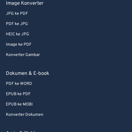
68
68
Image Konverter
69
69
JPG ke PDF
70
70
PDF ke JPG
71
71
HEIC ke JPG
72
72
Image ke PDF
73
73
Konverter Gambar
74
74
75
75
Dokumen & E-book
76
76
PDF ke WORD
77
77
EPUB ke PDF
78
78
EPUB ke MOBI
79
79
Konverter Dokumen
80
80
81
81