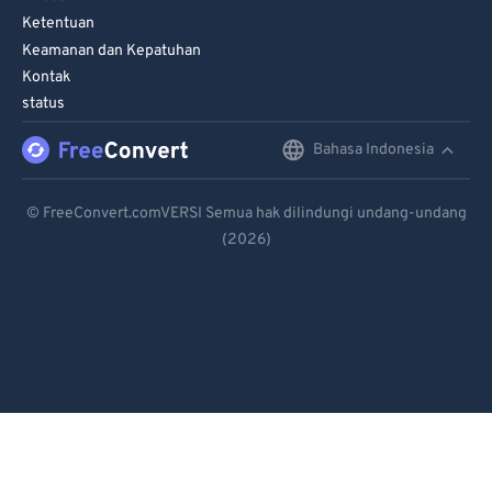
Ketentuan
Keamanan dan Kepatuhan
Kontak
status
Bahasa Indonesia
English
Deutsch
© FreeConvert.comVERSI Semua hak dilindungi undang-undang
(2026)
Español
Français
Português
Italiano
Dutch
日本語