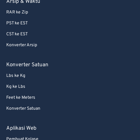
Arsip & Waktu
82
82
RAR ke Zip
83
83
PST ke EST
84
84
CST ke EST
85
85
Konverter Arsip
86
86
87
87
Konverter Satuan
88
88
Lbs ke Kg
89
89
Kg ke Lbs
90
90
Feet ke Meters
91
91
Konverter Satuan
92
92
93
93
Aplikasi Web
94
94
Pembuat Kolase