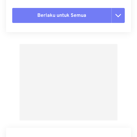
Berlaku untuk Semua
Setel ulang semua opsi
Terapkan dari Preset
Simpan sebagai Preset