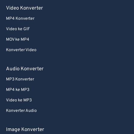
56
56
56
56
56
56
Video Konverter
57
57
57
57
57
57
MP4 Konverter
58
58
58
58
58
58
Video ke GIF
59
59
59
59
59
59
MOV ke MP4
60
60
Konverter Video
61
61
62
62
Audio Konverter
63
63
MP3 Konverter
64
64
MP4 ke MP3
65
65
Video ke MP3
66
66
Konverter Audio
67
67
Image Konverter
68
68