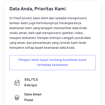
29
29
29
29
29
29
Data Anda, Prioritas Kami
30
30
30
30
30
30
31
31
31
31
31
31
Di FreeConvert, kami lebih dari sekadar mengonversi
berkas—kami juga melindunginya. Kerangka kerja
32
32
32
32
32
32
keamanan kami yang tangguh memastikan data Anda
33
33
33
33
33
33
selalu aman, baik saat mengonversi gambar, video,
maupun dokumen. Dengan enkripsi canggih, pusat data
34
34
34
34
34
34
yang aman, dan pemantauan yang cermat, kami telah
menjamin setiap aspek keamanan data Anda.
35
35
35
35
35
35
36
36
36
36
36
36
Pelajari lebih lanjut tentang komitmen kami
37
37
37
37
37
37
terhadap keamanan
38
38
38
38
38
38
SSL/TLS
39
39
39
39
39
39
Enkripsi
40
40
40
40
40
40
Data Aman
41
41
41
41
41
41
Pusat
42
42
42
42
42
42