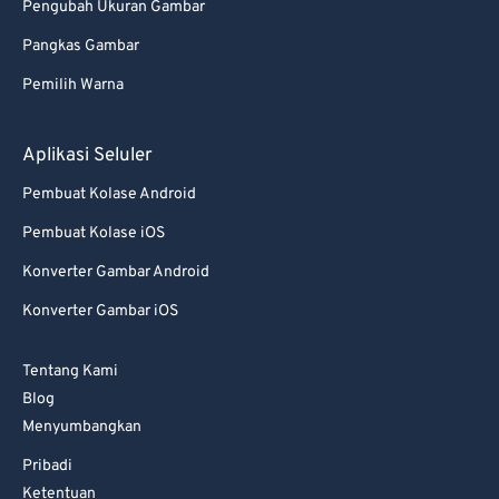
95
95
Pengubah Ukuran Gambar
96
96
Pangkas Gambar
97
97
Pemilih Warna
98
98
Aplikasi Seluler
99
99
Pembuat Kolase Android
Pembuat Kolase iOS
Konverter Gambar Android
Konverter Gambar iOS
Tentang Kami
Blog
Menyumbangkan
Pribadi
Ketentuan