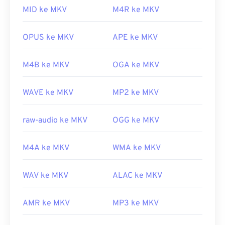
Dikembangkan oleh:
Yayasan Xiph.Org
pemutar media lain mungkin tidak mendukungnya.
MID ke MKV
M4R ke MKV
Rilis Awal:
2001
Selain itu, MKV tidak menggunakan codec untuk
mengompresi ukuran berkas, yang berarti
Tautan yang berguna:
OPUS ke MKV
APE ke MKV
berkasnya bisa sangat besar. Oleh karena itu, opsi
https://en.wikipedia.org/wiki/FLAC
lain untuk membuka berkas MKV adalah
M4B ke MKV
OGA ke MKV
mengunduh codec yang sesuai dan kompatibel
https://xiph.org/flac/
dengan pemutar media yang dipilih. Untuk
WAVE ke MKV
MP2 ke MKV
melakukannya, unduh
Combined Community
Codec Pack (CCCP)
dari situs tepercaya, seperti
Ninite
.
raw-audio ke MKV
OGG ke MKV
Dikembangkan oleh:
Matroska
M4A ke MKV
WMA ke MKV
Rilis awal:
2002
Tautan yang berguna:
WAV ke MKV
ALAC ke MKV
https://en.wikipedia.org/wiki/Matroska
AMR ke MKV
MP3 ke MKV
https://www.matroska.org/