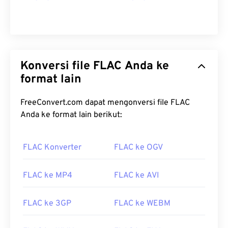
Konversi file FLAC Anda ke
format lain
FreeConvert.com dapat mengonversi file FLAC
Anda ke format lain berikut:
00
00
00
00
00
00
00
00
FLAC Konverter
FLAC ke OGV
FLAC ke MP4
FLAC ke AVI
00
00
00
00
00
00
00
00
01
01
01
01
01
01
01
01
FLAC ke 3GP
FLAC ke WEBM
02
02
02
02
02
02
02
02