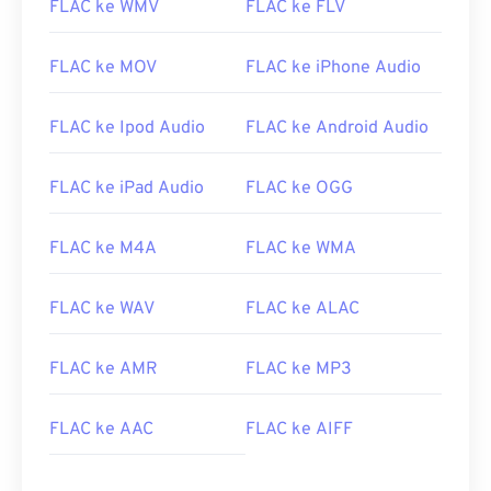
FLAC ke WMV
FLAC ke FLV
03
03
03
03
03
03
03
03
04
04
04
04
04
04
04
04
FLAC ke MOV
FLAC ke iPhone Audio
05
05
05
05
05
05
05
05
FLAC ke Ipod Audio
FLAC ke Android Audio
06
06
06
06
06
06
06
06
07
07
07
07
07
07
07
07
FLAC ke iPad Audio
FLAC ke OGG
08
08
08
08
08
08
08
08
09
09
09
09
09
09
09
09
FLAC ke M4A
FLAC ke WMA
10
10
10
10
10
10
10
10
FLAC ke WAV
FLAC ke ALAC
11
11
11
11
11
11
11
11
12
12
12
12
12
12
12
12
FLAC ke AMR
FLAC ke MP3
13
13
13
13
13
13
13
13
14
14
14
14
14
14
14
14
FLAC ke AAC
FLAC ke AIFF
15
15
15
15
15
15
15
15