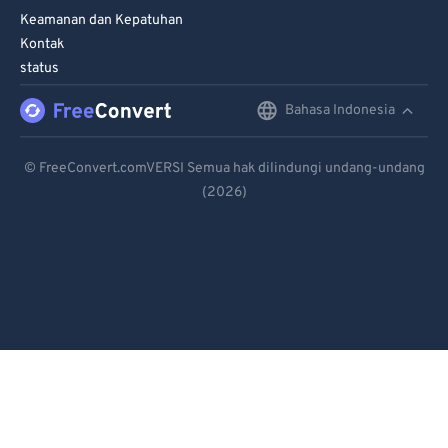
Keamanan dan Kepatuhan
Kontak
status
Bahasa Indonesia
English
Deutsch
© FreeConvert.comVERSI Semua hak dilindungi undang-undang
(2026)
Español
Français
Português
Italiano
Dutch
日本語
简体中文