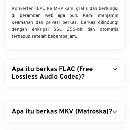
Konverter FLAC ke MKV kami gratis dan berfungsi
di peramban web apa pun. Kami menjamin
keamanan dan privasi berkas. Berkas dilindungi
dengan enkripsi SSL 256-bit dan otomatis
terhapus setelah beberapa jam.
Apa itu berkas FLAC (Free
Lossless Audio Codec)?
Free Lossless Audio Codec (FLAC) adalah format
berkas yang mengecilkan ukuran berkas audio.
Sesuai dengan kata "
lossless
" pada namanya,
Apa itu berkas MKV (Matroska)?
FLAC tidak mengakibatkan penurunan kualitas
audio maupun data asli. FLAC mencapai hal ini
dengan menggunakan
Matroska (MKV) adalah standar kontainer gratis
algoritma
yang