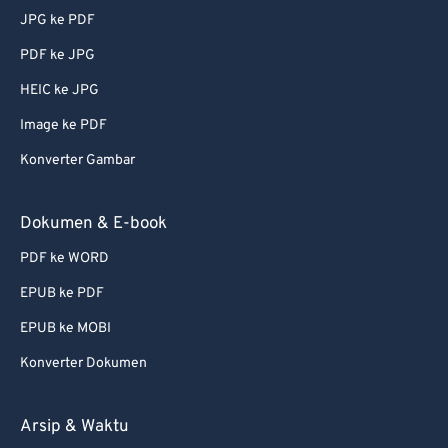
69
69
JPG ke PDF
70
70
PDF ke JPG
71
71
HEIC ke JPG
72
72
Image ke PDF
73
73
Konverter Gambar
74
74
Dokumen & E-book
75
75
76
76
PDF ke WORD
77
77
EPUB ke PDF
78
78
EPUB ke MOBI
79
79
Konverter Dokumen
80
80
Arsip & Waktu
81
81