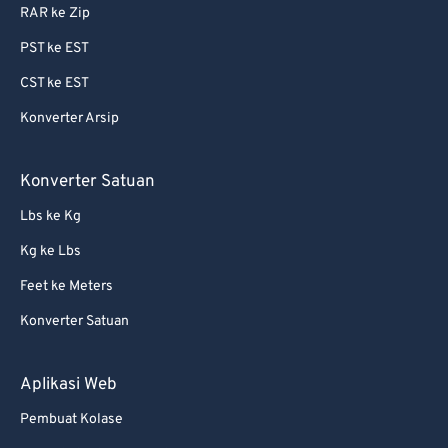
82
82
RAR ke Zip
83
83
PST ke EST
84
84
CST ke EST
85
85
Konverter Arsip
86
86
Konverter Satuan
87
87
88
88
Lbs ke Kg
89
89
Kg ke Lbs
90
90
Feet ke Meters
91
91
Konverter Satuan
92
92
Aplikasi Web
93
93
Pembuat Kolase
94
94