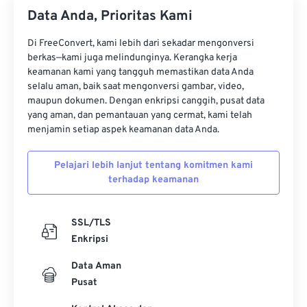
34
34
34
34
34
34
Data Anda, Prioritas Kami
35
35
35
35
35
35
Di FreeConvert, kami lebih dari sekadar mengonversi
36
36
36
36
36
36
berkas—kami juga melindunginya. Kerangka kerja
37
37
37
37
37
37
keamanan kami yang tangguh memastikan data Anda
selalu aman, baik saat mengonversi gambar, video,
38
38
38
38
38
38
maupun dokumen. Dengan enkripsi canggih, pusat data
yang aman, dan pemantauan yang cermat, kami telah
39
39
39
39
39
39
menjamin setiap aspek keamanan data Anda.
40
40
40
40
40
40
41
41
41
41
41
41
Pelajari lebih lanjut tentang komitmen kami
terhadap keamanan
42
42
42
42
42
42
43
43
43
43
43
43
SSL/TLS
44
44
44
44
44
44
Enkripsi
45
45
45
45
45
45
Data Aman
46
46
46
46
46
46
Pusat
47
47
47
47
47
47