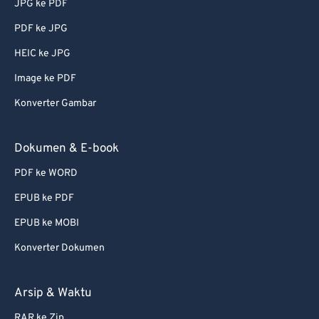
JPG ke PDF
74
74
PDF ke JPG
75
75
HEIC ke JPG
76
76
Image ke PDF
77
77
Konverter Gambar
78
78
79
79
Dokumen & E-book
80
80
PDF ke WORD
81
81
EPUB ke PDF
82
82
EPUB ke MOBI
83
83
Konverter Dokumen
84
84
85
85
Arsip & Waktu
86
86
RAR ke Zip