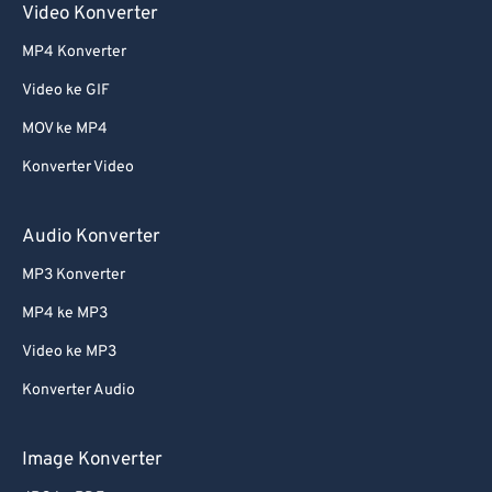
Video Konverter
61
61
MP4 Konverter
62
62
Video ke GIF
63
63
MOV ke MP4
64
64
Konverter Video
65
65
66
66
Audio Konverter
67
67
MP3 Konverter
68
68
MP4 ke MP3
69
69
Video ke MP3
70
70
Konverter Audio
71
71
72
72
Image Konverter
73
73