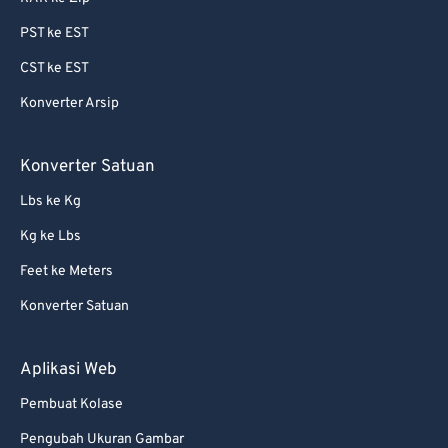
87
87
PST ke EST
88
88
CST ke EST
89
89
Konverter Arsip
90
90
91
91
Konverter Satuan
92
92
Lbs ke Kg
93
93
Kg ke Lbs
94
94
Feet ke Meters
95
95
Konverter Satuan
96
96
97
97
Aplikasi Web
98
98
Pembuat Kolase
99
99
Pengubah Ukuran Gambar