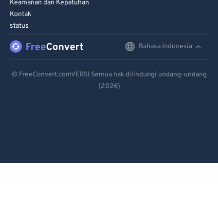
Keamanan dan Kepatuhan
Kontak
status
Bahasa Indonesia
English
Deutsch
© FreeConvert.comVERSI Semua hak dilindungi undang-undang
(2026)
Español
Français
Português
Italiano
Dutch
日本語
简体中文