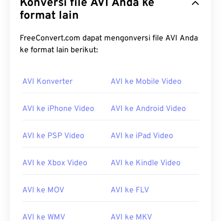
Konversi file AVI Anda ke
format lain
FreeConvert.com dapat mengonversi file AVI Anda
ke format lain berikut:
00
00
00
00
00
00
00
00
AVI Konverter
AVI ke Mobile Video
00
00
00
00
00
00
00
00
AVI ke iPhone Video
AVI ke Android Video
01
01
01
01
01
01
01
01
02
02
02
02
02
02
02
02
AVI ke PSP Video
AVI ke iPad Video
03
03
03
03
03
03
03
03
04
04
04
04
04
04
04
04
AVI ke Xbox Video
AVI ke Kindle Video
05
05
05
05
05
05
05
05
AVI ke MOV
AVI ke FLV
06
06
06
06
06
06
06
06
07
07
07
07
07
07
07
07
AVI ke WMV
AVI ke MKV