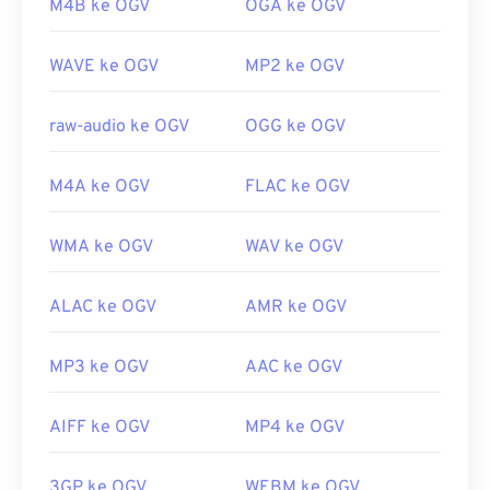
M4B ke OGV
OGA ke OGV
Dikembangkan oleh:
Yayasan Xiph.Org
WAVE ke OGV
MP2 ke OGV
Rilis awal:
2017
Tautan yang berguna:
raw-audio ke OGV
OGG ke OGV
https://en.wikipedia.org/wiki/Ogg
https://www.xiph.org/
M4A ke OGV
FLAC ke OGV
WMA ke OGV
WAV ke OGV
ALAC ke OGV
AMR ke OGV
MP3 ke OGV
AAC ke OGV
AIFF ke OGV
MP4 ke OGV
3GP ke OGV
WEBM ke OGV