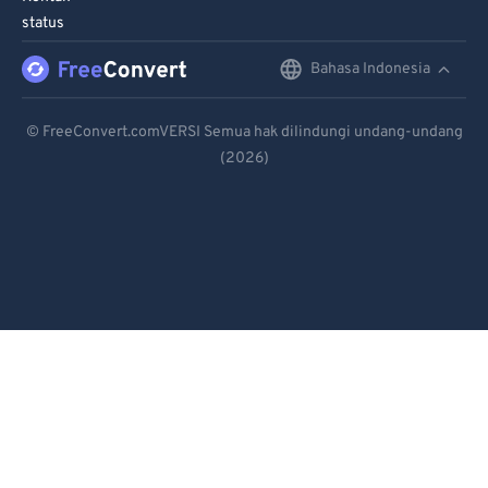
95
95
status
96
96
Bahasa Indonesia
English
97
97
Deutsch
98
98
© FreeConvert.comVERSI Semua hak dilindungi undang-undang
99
99
(2026)
Español
Français
Português
Italiano
Dutch
日本語
简体中文
繁體中文