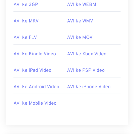
AVI ke 3GP
AVI ke WEBM
AVI ke MKV
AVI ke WMV
AVI ke FLV
AVI ke MOV
AVI ke Kindle Video
AVI ke Xbox Video
AVI ke iPad Video
AVI ke PSP Video
00
00
00
00
00
00
00
00
AVI ke Android Video
AVI ke iPhone Video
AVI ke Mobile Video
00
00
00
00
00
00
00
00
01
01
01
01
01
01
01
01
02
02
02
02
02
02
02
02