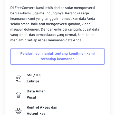
16
16
16
16
16
16
16
16
Di FreeConvert, kami lebih dari sekadar mengonversi
17
17
17
17
17
17
17
17
berkas—kami juga melindunginya. Kerangka kerja
keamanan kami yang tangguh memastikan data Anda
18
18
18
18
18
18
18
18
selalu aman, baik saat mengonversi gambar, video,
19
19
19
19
19
19
19
19
maupun dokumen. Dengan enkripsi canggih, pusat data
yang aman, dan pemantauan yang cermat, kami telah
20
20
20
20
20
20
20
20
menjamin setiap aspek keamanan data Anda.
21
21
21
21
21
21
21
21
Pelajari lebih lanjut tentang komitmen kami
22
22
22
22
22
22
22
22
terhadap keamanan
23
23
23
23
23
23
23
23
24
24
24
24
24
24
SSL/TLS
25
25
25
25
25
25
Enkripsi
26
26
26
26
26
26
Data Aman
Pusat
27
27
27
27
27
27
28
28
28
28
28
28
Kontrol Akses dan
Autentikasi