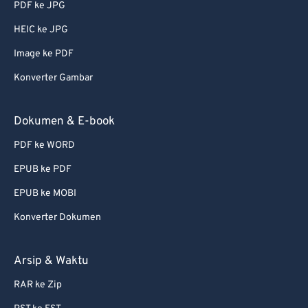
PDF ke JPG
56
56
56
56
56
56
HEIC ke JPG
57
57
57
57
57
57
Image ke PDF
58
58
58
58
58
58
Konverter Gambar
59
59
59
59
59
59
60
60
Dokumen & E-book
61
61
PDF ke WORD
62
62
EPUB ke PDF
63
63
EPUB ke MOBI
64
64
Konverter Dokumen
65
65
66
66
Arsip & Waktu
67
67
RAR ke Zip
68
68