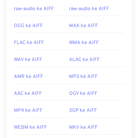
Tautan yang berguna:
raw-audio ke AIFF
raw-audio ke AIFF
https://en.wikipedia.org/wiki/Audio_Interchange_File_F
https://www.lifewire.com/aiff-aif-aifc-files-
OGG ke AIFF
M4A ke AIFF
2619569
FLAC ke AIFF
WMA ke AIFF
WAV ke AIFF
ALAC ke AIFF
AMR ke AIFF
MP3 ke AIFF
AAC ke AIFF
OGV ke AIFF
MP4 ke AIFF
3GP ke AIFF
WEBM ke AIFF
MKV ke AIFF