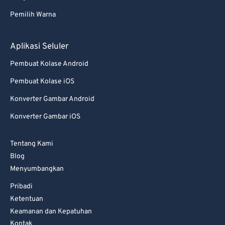
82
82
Pemilih Warna
83
83
84
84
Aplikasi Seluler
85
85
Pembuat Kolase Android
86
86
Pembuat Kolase iOS
87
87
Konverter Gambar Android
88
88
Konverter Gambar iOS
89
89
Tentang Kami
90
90
Blog
91
91
Menyumbangkan
92
92
Pribadi
93
93
Ketentuan
Keamanan dan Kepatuhan
94
94
Kontak