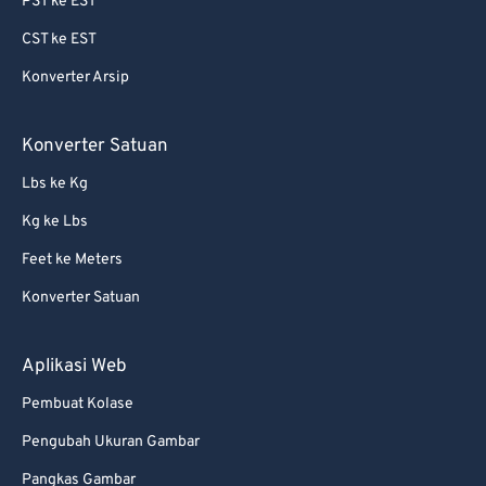
PST ke EST
69
69
CST ke EST
70
70
Konverter Arsip
71
71
72
72
Konverter Satuan
73
73
Lbs ke Kg
74
74
Kg ke Lbs
75
75
Feet ke Meters
76
76
Konverter Satuan
77
77
78
78
Aplikasi Web
79
79
Pembuat Kolase
80
80
Pengubah Ukuran Gambar
81
81
Pangkas Gambar