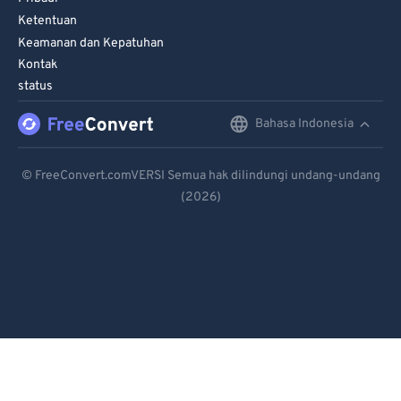
Ketentuan
Keamanan dan Kepatuhan
Kontak
status
Bahasa Indonesia
English
Deutsch
© FreeConvert.comVERSI Semua hak dilindungi undang-undang
(2026)
Español
Français
Português
Italiano
Dutch
日本語