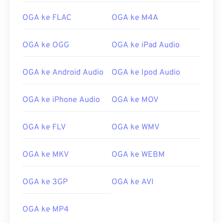
02
02
02
02
02
02
02
02
03
03
03
03
03
03
03
03
OGA ke FLAC
OGA ke M4A
04
04
04
04
04
04
04
04
OGA ke OGG
OGA ke iPad Audio
05
05
05
05
05
05
05
05
06
06
06
06
06
06
06
06
OGA ke Android Audio
OGA ke Ipod Audio
07
07
07
07
07
07
07
07
OGA ke iPhone Audio
OGA ke MOV
08
08
08
08
08
08
08
08
09
09
09
09
09
09
09
09
OGA ke FLV
OGA ke WMV
10
10
10
10
10
10
10
10
11
11
11
11
11
11
11
11
OGA ke MKV
OGA ke WEBM
12
12
12
12
12
12
12
12
OGA ke 3GP
OGA ke AVI
13
13
13
13
13
13
13
13
14
14
14
14
14
14
14
14
OGA ke MP4
15
15
15
15
15
15
15
15