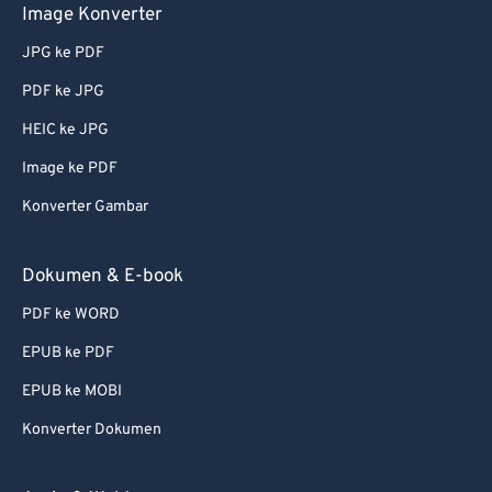
68
68
Image Konverter
69
69
JPG ke PDF
70
70
PDF ke JPG
71
71
HEIC ke JPG
72
72
Image ke PDF
73
73
Konverter Gambar
74
74
75
75
Dokumen & E-book
76
76
PDF ke WORD
77
77
EPUB ke PDF
78
78
EPUB ke MOBI
79
79
Konverter Dokumen
80
80
81
81