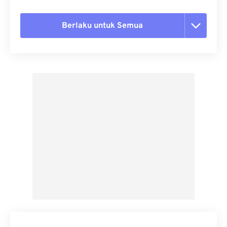
Berlaku untuk Semua
Setel ulang semua opsi
Terapkan dari Preset
Simpan sebagai Preset