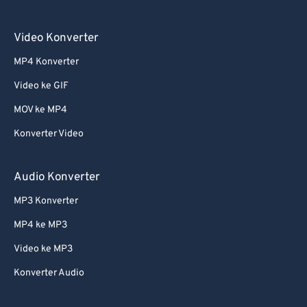
55
55
55
55
55
55
56
56
56
56
56
56
Video Konverter
57
57
57
57
57
57
MP4 Konverter
58
58
58
58
58
58
Video ke GIF
59
59
59
59
59
59
MOV ke MP4
60
60
Konverter Video
61
61
62
62
Audio Konverter
63
63
MP3 Konverter
64
64
MP4 ke MP3
65
65
Video ke MP3
66
66
Konverter Audio
67
67