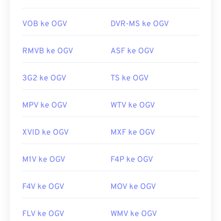
pemutar berbasis
DirectShow
, tetapi hanya
https://www.ietf.org/rfc/rfc5334.txt
dengan menggunakan
filter DirectShow
. Di sisi
VOB ke OGV
DVR-MS ke OGV
lain, jika pemutar tidak berbasis DirectShow, filter
tidak diperlukan.
RMVB ke OGV
ASF ke OGV
Dikembangkan oleh:
Yayasan Xiph.Org
3G2 ke OGV
TS ke OGV
Rilis awal:
2017
Tautan yang berguna:
MPV ke OGV
WTV ke OGV
https://en.wikipedia.org/wiki/Ogg
https://www.xiph.org/
XVID ke OGV
MXF ke OGV
M1V ke OGV
F4P ke OGV
F4V ke OGV
MOV ke OGV
FLV ke OGV
WMV ke OGV