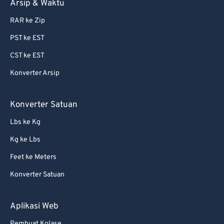
Arsip & Waktu
82
82
RAR ke Zip
83
83
PST ke EST
84
84
CST ke EST
85
85
Konverter Arsip
86
86
87
87
Konverter Satuan
88
88
Lbs ke Kg
89
89
Kg ke Lbs
90
90
Feet ke Meters
91
91
Konverter Satuan
92
92
93
93
Aplikasi Web
94
94
Pembuat Kolase