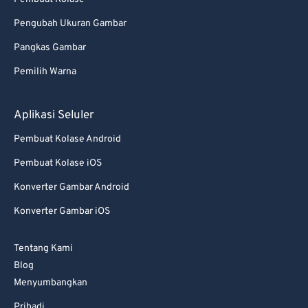
95
95
Pengubah Ukuran Gambar
96
96
Pangkas Gambar
97
97
Pemilih Warna
98
98
99
99
Aplikasi Seluler
Pembuat Kolase Android
Pembuat Kolase iOS
Konverter Gambar Android
Konverter Gambar iOS
Tentang Kami
Blog
Menyumbangkan
Pribadi