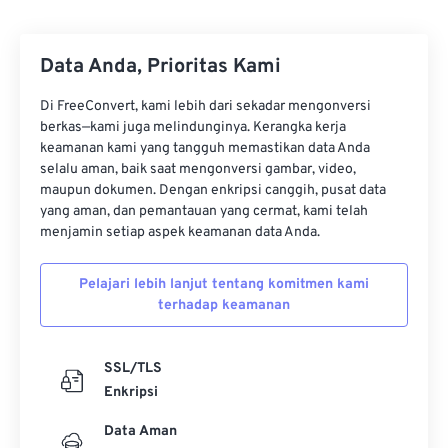
29
29
29
29
29
29
30
30
30
30
30
30
Data Anda, Prioritas Kami
31
31
31
31
31
31
Di FreeConvert, kami lebih dari sekadar mengonversi
32
32
32
32
32
32
berkas—kami juga melindunginya. Kerangka kerja
keamanan kami yang tangguh memastikan data Anda
33
33
33
33
33
33
selalu aman, baik saat mengonversi gambar, video,
34
34
34
34
34
34
maupun dokumen. Dengan enkripsi canggih, pusat data
yang aman, dan pemantauan yang cermat, kami telah
35
35
35
35
35
35
menjamin setiap aspek keamanan data Anda.
36
36
36
36
36
36
Pelajari lebih lanjut tentang komitmen kami
37
37
37
37
37
37
terhadap keamanan
38
38
38
38
38
38
39
39
39
39
39
39
SSL/TLS
Enkripsi
40
40
40
40
40
40
41
41
41
41
41
41
Data Aman