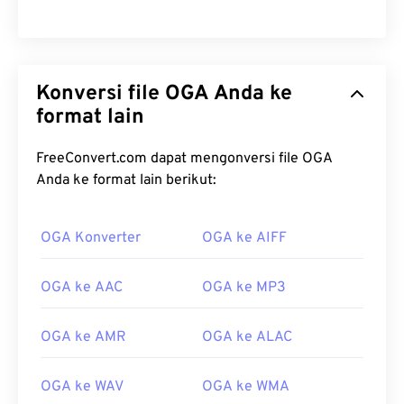
Konversi file OGA Anda ke
format lain
FreeConvert.com dapat mengonversi file OGA
Anda ke format lain berikut:
OGA Konverter
OGA ke AIFF
00
00
00
00
00
00
00
00
OGA ke AAC
OGA ke MP3
OGA ke AMR
OGA ke ALAC
00
00
00
00
00
00
00
00
01
01
01
01
01
01
01
01
OGA ke WAV
OGA ke WMA