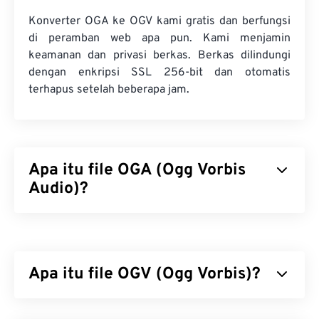
Konverter OGA ke OGV kami gratis dan berfungsi
di peramban web apa pun. Kami menjamin
keamanan dan privasi berkas. Berkas dilindungi
dengan enkripsi SSL 256-bit dan otomatis
terhapus setelah beberapa jam.
Apa itu file OGA (Ogg Vorbis
Audio)?
Ogg Vorbis Audio (OGA) adalah wadah multimedia
dan format berkas kompresi untuk berkas audio.
Namanya mewakili fungsi dasar OGA, karena "Ogg"
Apa itu file OGV (Ogg Vorbis)?
adalah nama wadahnya, sementara "Vorbis" adalah
nama mekanisme kompresinya. OGA bersifat
gratis
Ogg Vorbis (OGV) adalah format dan codec
,
sumber terbuka
, dan
tidak dipatenkan
.