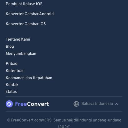
Pembuat Kolase iOS
Konverter Gambar Android
Konverter Gambar iOS
Tentang Kami
Blog
Menyumbangkan
Pribadi
Ketentuan
Keamanan dan Kepatuhan
Kontak
status
Bahasa Indonesia
English
Deutsch
© FreeConvert.comVERSI Semua hak dilindungi undang-undang
(2026)
Español