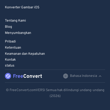
Konverter Gambar iOS
Tentang Kami
Blog
Menyumbangkan
Pribadi
Ketentuan
Keamanan dan Kepatuhan
Kontak
status
Bahasa Indonesia
English
Deutsch
© FreeConvert.comVERSI Semua hak dilindungi undang-undang
(2026)
Español
Français