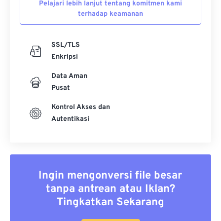
Pelajari lebih lanjut tentang komitmen kami
terhadap keamanan
SSL/TLS
Enkripsi
Data Aman
Pusat
Kontrol Akses dan
Autentikasi
Ingin mengonversi file besar
tanpa antrean atau Iklan?
Tingkatkan Sekarang