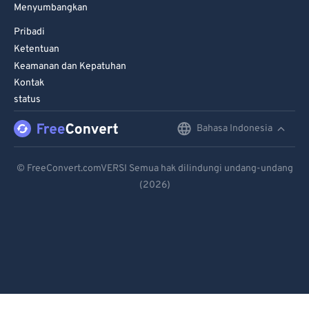
Menyumbangkan
Pribadi
Ketentuan
Keamanan dan Kepatuhan
Kontak
status
Bahasa Indonesia
English
Deutsch
© FreeConvert.comVERSI Semua hak dilindungi undang-undang
(2026)
Español
Français
Português
Italiano
Dutch