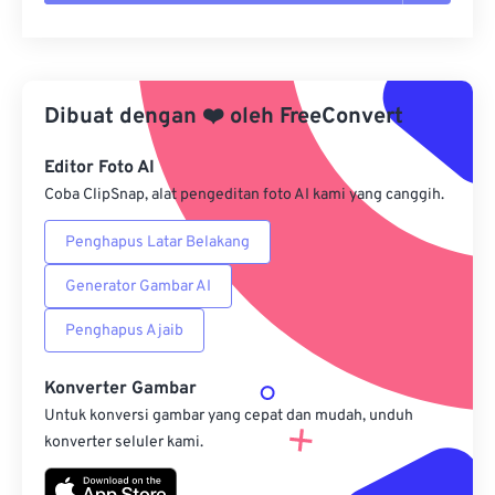
Setel ulang semua opsi
Terapkan dari Preset
Dibuat dengan
❤️
oleh
FreeConvert
Simpan sebagai Preset
Editor Foto AI
Coba ClipSnap, alat pengeditan foto AI kami yang canggih.
Penghapus Latar Belakang
Generator Gambar AI
Penghapus Ajaib
Konverter Gambar
Untuk konversi gambar yang cepat dan mudah, unduh
konverter seluler kami.