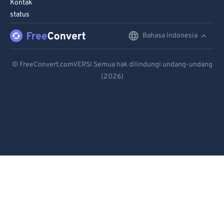
Kontak
status
Bahasa Indonesia
English
Deutsch
© FreeConvert.comVERSI Semua hak dilindungi undang-undang
(2026)
Español
Français
Português
Italiano
Dutch
日本語
简体中文
繁體中文