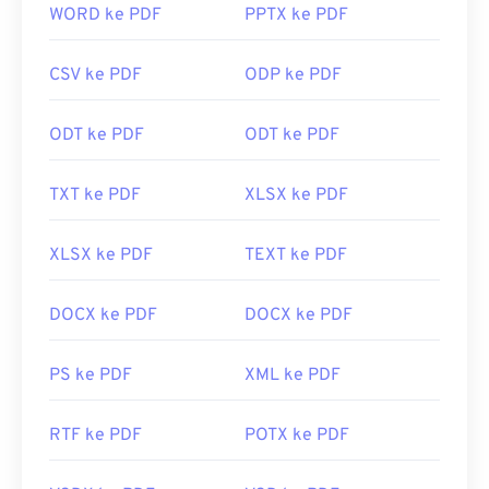
antara lain
ACDSee Photo Manager
,
HDR
Firefox, dapat membuka PDF sendiri. Anda
WORD ke PDF
PPTX ke PDF
Darkroom
, dan
Corel PaintShop Pro
.
mungkin memerlukan atau tidak memerlukan add-
on atau ekstensi untuk melakukannya, tetapi
Dikembangkan oleh:
Kodak
CSV ke PDF
ODP ke PDF
cukup praktis jika ada yang terbuka otomatis saat
Rilis Awal:
1996
Anda mengeklik tautan PDF daring. Saya sangat
ODT ke PDF
ODT ke PDF
merekomendasikan
SumatraPDF
atau
MuPDF
jika
Anda menginginkan sesuatu yang lebih. Keduanya
gratis.
TXT ke PDF
XLSX ke PDF
Dikembangkan oleh:
ISO
XLSX ke PDF
TEXT ke PDF
Rilis Awal:
15 Juni 1993
Tautan yang berguna:
DOCX ke PDF
DOCX ke PDF
https://en.wikipedia.org/wiki/Format_Dokumen_Portabe
PS ke PDF
XML ke PDF
https://acrobat.adobe.com/us/en/mengapa-
adobe/tentang-adobe-pdf.html
RTF ke PDF
POTX ke PDF