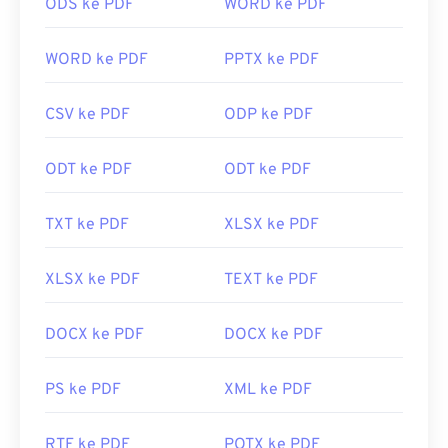
ODS ke PDF
WORD ke PDF
Kebanyakan peramban web, seperti Chrome dan
Firefox, dapat membuka PDF sendiri. Anda
WORD ke PDF
PPTX ke PDF
mungkin memerlukan atau tidak memerlukan add-
on atau ekstensi untuk melakukannya, tetapi
CSV ke PDF
ODP ke PDF
cukup praktis jika ada yang terbuka otomatis saat
Anda mengeklik tautan PDF daring. Saya sangat
ODT ke PDF
ODT ke PDF
merekomendasikan
SumatraPDF
atau
MuPDF
jika
Anda menginginkan sesuatu yang lebih. Keduanya
gratis.
TXT ke PDF
XLSX ke PDF
Dikembangkan oleh:
ISO
XLSX ke PDF
TEXT ke PDF
Rilis Awal:
15 Juni 1993
Tautan yang berguna:
DOCX ke PDF
DOCX ke PDF
https://en.wikipedia.org/wiki/Format_Dokumen_Portabe
PS ke PDF
XML ke PDF
https://acrobat.adobe.com/us/en/mengapa-
adobe/tentang-adobe-pdf.html
RTF ke PDF
POTX ke PDF