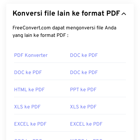
berkas universal yang mencakup karakteristik
Konversi file lain ke format PDF
dokumen teks dan gambar grafis, menjadikannya
salah satu jenis berkas yang paling umum
digunakan saat ini. Alasan PDF begitu populer
FreeConvert.com dapat mengonversi file Anda
adalah karena dapat mempertahankan format
yang lain ke format PDF :
dokumen asli. Berkas PDF selalu terlihat identik di
perangkat atau sistem operasi apa pun.
PDF Konverter
DOC ke PDF
Bagaimana cara membuka berkas
PDF?
DOC ke PDF
DOC ke PDF
Kebanyakan orang langsung membuka
Adobe
HTML ke PDF
PPT ke PDF
Acrobat Reader
ketika perlu membuka PDF. Adobe
menciptakan standar PDF dan programnya tentu
XLS ke PDF
XLS ke PDF
saja merupakan
pembaca PDF gratis terpopuler
.
Program ini sepenuhnya nyaman digunakan, tetapi
menurut saya programnya agak rumit dengan
EXCEL ke PDF
EXCEL ke PDF
banyak fitur yang mungkin tidak pernah Anda
perlukan atau inginkan.