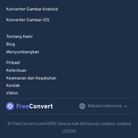
Konverter Gambar Android
Konverter Gambar iOS
Tentang Kami
Blog
Menyumbangkan
Pribadi
Ketentuan
Keamanan dan Kepatuhan
Kontak
status
Bahasa Indonesia
English
Deutsch
© FreeConvert.comVERSI Semua hak dilindungi undang-undang
(2026)
Español