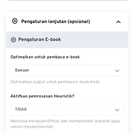
Dari Google Drive
Pengaturan lanjutan (opsional)
Dari OneDrive
Pengaturan E-book
Dari Url
Optimalkan untuk pembaca e-book
Bawaan
Optimalkan output untuk pembaca e-book Anda
Aktifkan pemrosesan Heuristik?
TIDAK
Mencoba mengidentifikasi dan memperbaiki masalah gaya
umum (eksperimental)