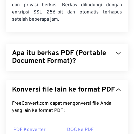
dan privasi berkas. Berkas dilindungi dengan
enkripsi SSL 256-bit dan otomatis terhapus
setelah beberapa jam.
Apa itu berkas PDF (Portable
Document Format)?
Portable Document Format (PDF) adalah format
berkas universal yang mencakup karakteristik
Konversi file lain ke format PDF
dokumen teks dan gambar grafis, menjadikannya
salah satu jenis berkas yang paling umum
digunakan saat ini. Alasan PDF begitu populer
FreeConvert.com dapat mengonversi file Anda
adalah karena dapat mempertahankan format
yang lain ke format PDF :
dokumen asli. Berkas PDF selalu terlihat identik di
perangkat atau sistem operasi apa pun.
PDF Konverter
DOC ke PDF