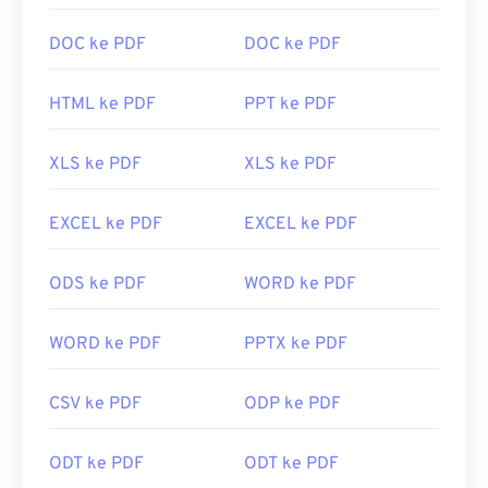
Bagaimana cara membuka berkas
PDF?
DOC ke PDF
DOC ke PDF
Kebanyakan orang langsung membuka
Adobe
HTML ke PDF
PPT ke PDF
Acrobat Reader
ketika perlu membuka PDF. Adobe
menciptakan standar PDF dan programnya tentu
XLS ke PDF
XLS ke PDF
saja merupakan
pembaca PDF gratis terpopuler
.
Program ini sepenuhnya nyaman digunakan, tetapi
menurut saya programnya agak rumit dengan
EXCEL ke PDF
EXCEL ke PDF
banyak fitur yang mungkin tidak pernah Anda
perlukan atau inginkan.
ODS ke PDF
WORD ke PDF
Kebanyakan peramban web, seperti Chrome dan
Firefox, dapat membuka PDF sendiri. Anda
WORD ke PDF
PPTX ke PDF
mungkin memerlukan atau tidak memerlukan add-
on atau ekstensi untuk melakukannya, tetapi
CSV ke PDF
ODP ke PDF
cukup praktis jika ada yang terbuka otomatis saat
Anda mengeklik tautan PDF daring. Saya sangat
ODT ke PDF
ODT ke PDF
merekomendasikan
SumatraPDF
atau
MuPDF
jika