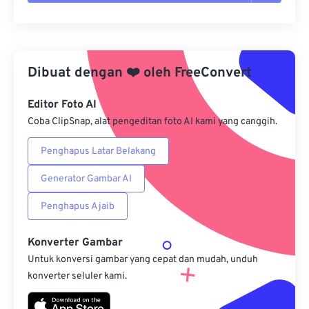
Setel ulang semua opsi
Terapkan dari Preset
Dibuat dengan
❤️
oleh
FreeConvert
Simpan sebagai Preset
Editor Foto AI
Coba ClipSnap, alat pengeditan foto AI kami yang canggih.
Penghapus Latar Belakang
Generator Gambar AI
Penghapus Ajaib
Konverter Gambar
Untuk konversi gambar yang cepat dan mudah, unduh
konverter seluler kami.