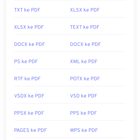
Anda menginginkan sesuatu yang lebih. Keduanya
gratis.
TXT ke PDF
XLSX ke PDF
Dikembangkan oleh:
ISO
XLSX ke PDF
TEXT ke PDF
Rilis Awal:
15 Juni 1993
Tautan yang berguna:
DOCX ke PDF
DOCX ke PDF
https://en.wikipedia.org/wiki/Format_Dokumen_Portabe
PS ke PDF
XML ke PDF
https://acrobat.adobe.com/us/en/mengapa-
adobe/tentang-adobe-pdf.html
RTF ke PDF
POTX ke PDF
VSDX ke PDF
VSD ke PDF
PPSX ke PDF
PPS ke PDF
PAGES ke PDF
WPS ke PDF