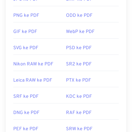
PDF?
Kebanyakan orang langsung membuka
Adobe
PNG ke PDF
ODD ke PDF
Acrobat Reader
ketika perlu membuka PDF. Adobe
menciptakan standar PDF dan programnya tentu
GIF ke PDF
WebP ke PDF
saja merupakan
pembaca PDF gratis terpopuler
.
Program ini sepenuhnya nyaman digunakan, tetapi
menurut saya programnya agak rumit dengan
SVG ke PDF
PSD ke PDF
banyak fitur yang mungkin tidak pernah Anda
perlukan atau inginkan.
Nikon RAW ke PDF
SR2 ke PDF
Kebanyakan peramban web, seperti Chrome dan
Firefox, dapat membuka PDF sendiri. Anda
Leica RAW ke PDF
PTX ke PDF
mungkin memerlukan atau tidak memerlukan add-
on atau ekstensi untuk melakukannya, tetapi
SRF ke PDF
KDC ke PDF
cukup praktis jika ada yang terbuka otomatis saat
Anda mengeklik tautan PDF daring. Saya sangat
DNG ke PDF
RAF ke PDF
merekomendasikan
SumatraPDF
atau
MuPDF
jika
Anda menginginkan sesuatu yang lebih. Keduanya
gratis.
PEF ke PDF
SRW ke PDF