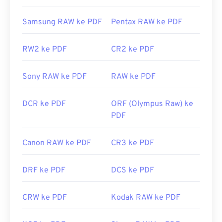
Dikembangkan oleh:
ISO
Samsung RAW ke PDF
Pentax RAW ke PDF
Rilis Awal:
15 Juni 1993
Tautan yang berguna:
RW2 ke PDF
CR2 ke PDF
https://en.wikipedia.org/wiki/Format_Dokumen_Portabe
Sony RAW ke PDF
RAW ke PDF
https://acrobat.adobe.com/us/en/mengapa-
adobe/tentang-adobe-pdf.html
DCR ke PDF
ORF (Olympus Raw) ke
PDF
Canon RAW ke PDF
CR3 ke PDF
DRF ke PDF
DCS ke PDF
CRW ke PDF
Kodak RAW ke PDF