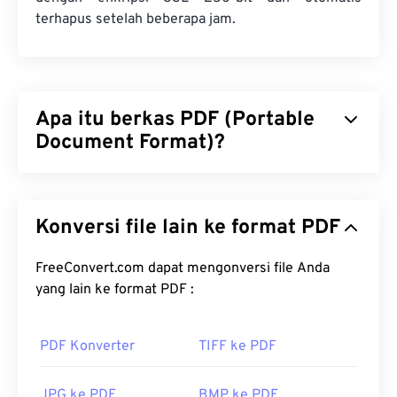
terhapus setelah beberapa jam.
Apa itu berkas PDF (Portable
Document Format)?
Portable Document Format (PDF) adalah format
berkas universal yang mencakup karakteristik
Konversi file lain ke format PDF
dokumen teks dan gambar grafis, menjadikannya
salah satu jenis berkas yang paling umum
digunakan saat ini. Alasan PDF begitu populer
FreeConvert.com dapat mengonversi file Anda
adalah karena dapat mempertahankan format
yang lain ke format PDF :
dokumen asli. Berkas PDF selalu terlihat identik di
perangkat atau sistem operasi apa pun.
PDF Konverter
TIFF ke PDF
Bagaimana cara membuka berkas
JPG ke PDF
BMP ke PDF