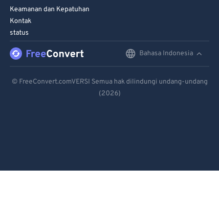
Keamanan dan Kepatuhan
Kontak
status
Bahasa Indonesia
English
Deutsch
© FreeConvert.comVERSI Semua hak dilindungi undang-undang
(2026)
Español
Français
Português
Italiano
Dutch
日本語
简体中文