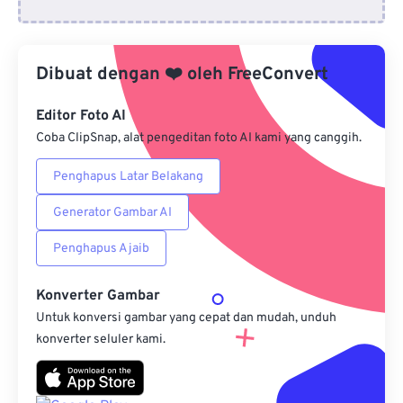
Dari Google Drive
Dibuat dengan
❤️
oleh
FreeConvert
Dari OneDrive
Editor Foto AI
Coba ClipSnap, alat pengeditan foto AI kami yang canggih.
Penghapus Latar Belakang
Dari Url
Generator Gambar AI
Penghapus Ajaib
Konverter Gambar
Untuk konversi gambar yang cepat dan mudah, unduh
konverter seluler kami.