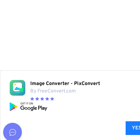
Image Converter - PixConvert
By FreeConvert.com
YES