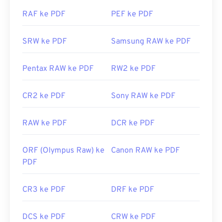
Anda mengeklik tautan PDF daring. Saya sangat
RAF ke PDF
PEF ke PDF
merekomendasikan
SumatraPDF
atau
MuPDF
jika
Dikembangkan oleh:
PNG Development Group
Anda menginginkan sesuatu yang lebih. Keduanya
Rilis Awal:
1 Oktober 1996
gratis.
SRW ke PDF
Samsung RAW ke PDF
Tautan yang berguna:
Dikembangkan oleh:
ISO
Pentax RAW ke PDF
RW2 ke PDF
Artikel LifeWire tentang PNG
Rilis Awal:
15 Juni 1993
Artikel Wiki tentang PNG
Tautan yang berguna:
CR2 ke PDF
Sony RAW ke PDF
Alat PNG Terkait:
https://en.wikipedia.org/wiki/Format_Dokumen_Portabe
Gunakan
Pemilih Warna
kami untuk memilih warna
RAW ke PDF
DCR ke PDF
https://acrobat.adobe.com/us/en/mengapa-
dari gambar
adobe/tentang-adobe-pdf.html
ORF (Olympus Raw) ke
Canon RAW ke PDF
PDF
CR3 ke PDF
DRF ke PDF
DCS ke PDF
CRW ke PDF