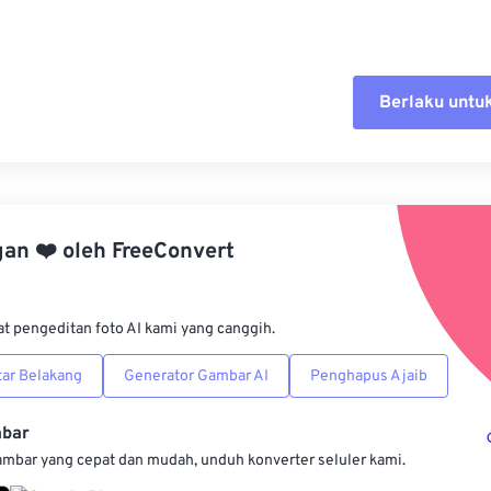
Berlaku untu
Setel ul
Terapkan
gan
❤️
oleh
FreeConvert
Simpan s
at pengeditan foto AI kami yang canggih.
ar Belakang
Generator Gambar AI
Penghapus Ajaib
mbar
ambar yang cepat dan mudah, unduh konverter seluler kami.