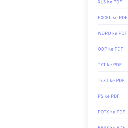
XLS ke PDF
Kebanyakan per
mungkin memerl
tetapi cukup pr
EXCEL ke PDF
Saya sangat m
yang lebih. Ked
WORD ke PDF
Dikembangkan 
ODP ke PDF
Rilis Awal:
15 J
Tautan yang b
TXT ke PDF
https://en.wik
https://acrob
TEXT ke PDF
PS ke PDF
POTX ke PDF