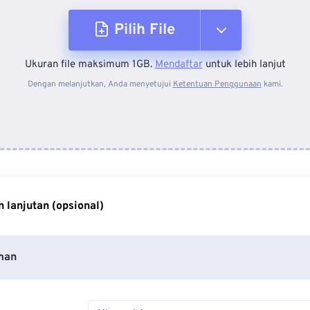
Pilih File
Ukuran file maksimum 1GB.
Mendaftar
untuk lebih lanjut
Dari Perangkat
Dengan melanjutkan, Anda menyetujui
Ketentuan Penggunaan
kami.
Dari Dropbox
Dari Google Drive
 lanjutan (opsional)
Dari OneDrive
man
Dari Url