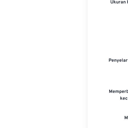
Ukuran
Penyela
Memperb
kec
M