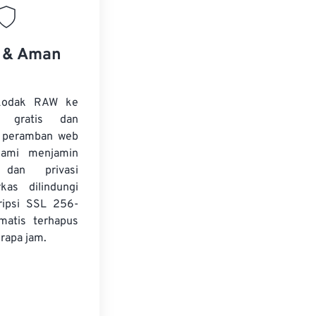
s & Aman
 Kodak RAW ke
 gratis dan
i peramban web
Kami menjamin
dan privasi
kas dilindungi
ripsi SSL 256-
matis terhapus
rapa jam.