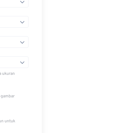
a ukuran
r gambar
un untuk