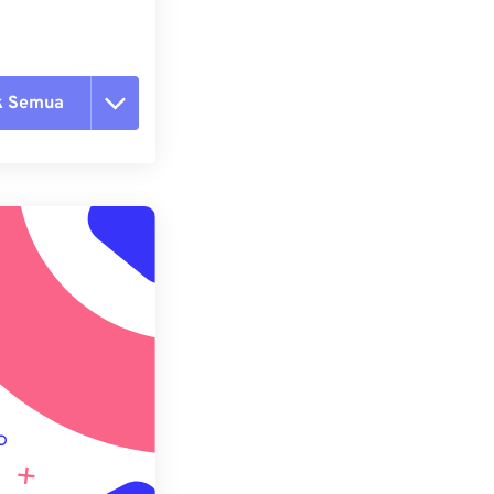
k Semua
ang semua opsi
 dari Preset
ebagai Preset