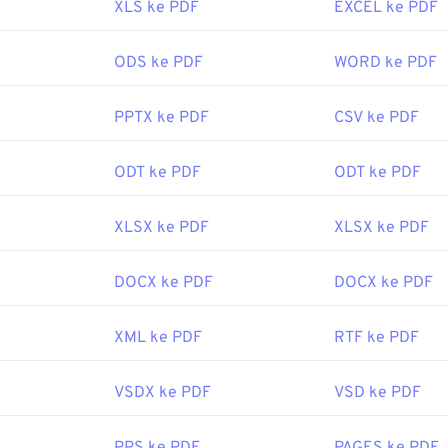
XLS ke PDF
EXCEL ke PDF
amban web, seperti Chrome dan Firefox, dapat membuka PDF 
ukan atau tidak memerlukan add-on atau ekstensi untuk me
aktis jika ada yang terbuka otomatis saat Anda mengeklik taut
ODS ke PDF
WORD ke PDF
erekomendasikan
SumatraPDF
atau
MuPDF
jika Anda menging
uanya gratis.
PPTX ke PDF
CSV ke PDF
oleh:
ISO
ODT ke PDF
ODT ke PDF
uni 1993
erguna:
XLSX ke PDF
XLSX ke PDF
ipedia.org/wiki/Format_Dokumen_Portabel
at.adobe.com/us/en/mengapa-adobe/tentang-adobe-pdf.html
DOCX ke PDF
DOCX ke PDF
XML ke PDF
RTF ke PDF
VSDX ke PDF
VSD ke PDF