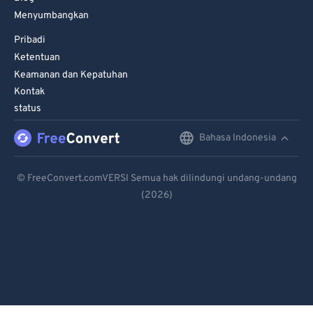
Menyumbangkan
Pribadi
Ketentuan
Keamanan dan Kepatuhan
Kontak
status
Bahasa Indonesia
English
Deutsch
© FreeConvert.comVERSI Semua hak dilindungi undang-undang
(2026)
Español
Français
Português
Italiano
Dutch