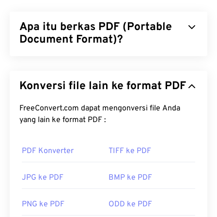
Apa itu berkas PDF (Portable
Document Format)?
Portable Document Format (PDF) adalah format
berkas universal yang mencakup karakteristik
Konversi file lain ke format PDF
dokumen teks dan gambar grafis, menjadikannya
salah satu jenis berkas yang paling umum
digunakan saat ini. Alasan PDF begitu populer
FreeConvert.com dapat mengonversi file Anda
adalah karena dapat mempertahankan format
yang lain ke format PDF :
dokumen asli. Berkas PDF selalu terlihat identik di
perangkat atau sistem operasi apa pun.
PDF Konverter
TIFF ke PDF
Bagaimana cara membuka berkas
PDF?
JPG ke PDF
BMP ke PDF
Kebanyakan orang langsung membuka
Adobe
PNG ke PDF
ODD ke PDF
Acrobat Reader
ketika perlu membuka PDF. Adobe