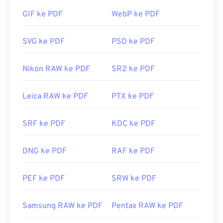
menciptakan standar PDF dan programnya tentu
GIF ke PDF
WebP ke PDF
saja merupakan
pembaca PDF gratis terpopuler
.
Program ini sepenuhnya nyaman digunakan, tetapi
menurut saya programnya agak rumit dengan
SVG ke PDF
PSD ke PDF
banyak fitur yang mungkin tidak pernah Anda
perlukan atau inginkan.
Nikon RAW ke PDF
SR2 ke PDF
Kebanyakan peramban web, seperti Chrome dan
Firefox, dapat membuka PDF sendiri. Anda
Leica RAW ke PDF
PTX ke PDF
mungkin memerlukan atau tidak memerlukan add-
on atau ekstensi untuk melakukannya, tetapi
SRF ke PDF
KDC ke PDF
cukup praktis jika ada yang terbuka otomatis saat
Anda mengeklik tautan PDF daring. Saya sangat
DNG ke PDF
RAF ke PDF
merekomendasikan
SumatraPDF
atau
MuPDF
jika
Anda menginginkan sesuatu yang lebih. Keduanya
gratis.
PEF ke PDF
SRW ke PDF
Dikembangkan oleh:
ISO
Samsung RAW ke PDF
Pentax RAW ke PDF
Rilis Awal:
15 Juni 1993