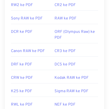
Tautan yang berguna:
RW2 ke PDF
CR2 ke PDF
https://en.wikipedia.org/wiki/Format_Dokumen_Portabe
Sony RAW ke PDF
RAW ke PDF
https://acrobat.adobe.com/us/en/mengapa-
adobe/tentang-adobe-pdf.html
DCR ke PDF
ORF (Olympus Raw) ke
PDF
Canon RAW ke PDF
CR3 ke PDF
DRF ke PDF
DCS ke PDF
CRW ke PDF
Kodak RAW ke PDF
K25 ke PDF
Sigma RAW ke PDF
RWL ke PDF
NEF ke PDF