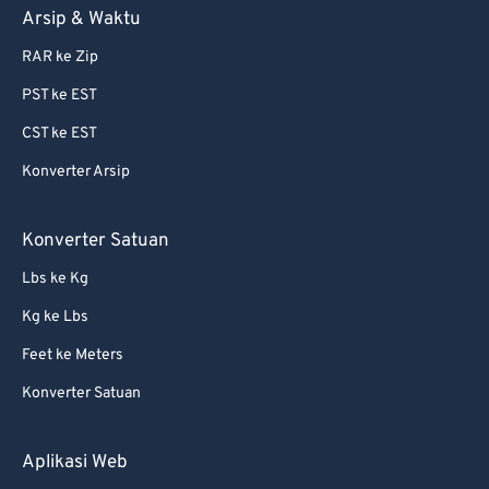
Arsip & Waktu
72
72
73
73
RAR ke Zip
74
74
PST ke EST
75
75
CST ke EST
76
76
Konverter Arsip
77
77
Konverter Satuan
78
78
Lbs ke Kg
79
79
80
80
Kg ke Lbs
81
81
Feet ke Meters
82
82
Konverter Satuan
83
83
Aplikasi Web
84
84