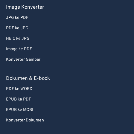
Image Konverter
59
59
59
59
59
59
60
60
JPG ke PDF
61
61
PDF ke JPG
62
62
HEIC ke JPG
63
63
Image ke PDF
64
64
Konverter Gambar
65
65
Dokumen & E-book
66
66
67
67
PDF ke WORD
68
68
EPUB ke PDF
69
69
EPUB ke MOBI
70
70
Konverter Dokumen
71
71