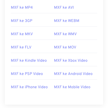
06
06
06
06
06
06
06
06
MXF ke MP4
MXF ke AVI
07
07
07
07
07
07
07
07
08
08
08
08
08
08
08
08
MXF ke 3GP
MXF ke WEBM
09
09
09
09
09
09
09
09
MXF ke MKV
MXF ke WMV
10
10
10
10
10
10
10
10
11
11
11
11
11
11
11
11
MXF ke FLV
MXF ke MOV
12
12
12
12
12
12
12
12
MXF ke Kindle Video
MXF ke Xbox Video
13
13
13
13
13
13
13
13
14
14
14
14
14
14
14
14
MXF ke PSP Video
MXF ke Android Video
15
15
15
15
15
15
15
15
16
16
16
16
16
16
16
16
MXF ke iPhone Video
MXF ke Mobile Video
17
17
17
17
17
17
17
17
18
18
18
18
18
18
18
18