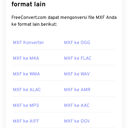
format lain
FreeConvert.com dapat mengonversi file MXF Anda
ke format lain berikut:
MXF Konverter
MXF ke OGG
00
00
00
00
00
00
00
00
MXF ke M4A
MXF ke FLAC
00
00
00
00
00
00
00
00
MXF ke WMA
MXF ke WAV
01
01
01
01
01
01
01
01
MXF ke ALAC
MXF ke AMR
02
02
02
02
02
02
02
02
03
03
03
03
03
03
03
03
MXF ke MP3
MXF ke AAC
04
04
04
04
04
04
04
04
MXF ke AIFF
MXF ke OGV
05
05
05
05
05
05
05
05