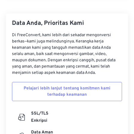
19
19
19
19
19
19
19
19
20
20
20
20
20
20
20
20
Data Anda, Prioritas Kami
21
21
21
21
21
21
21
21
22
22
22
22
22
22
22
22
Di FreeConvert, kami lebih dari sekadar mengonversi
berkas—kami juga melindunginya. Kerangka kerja
23
23
23
23
23
23
23
23
keamanan kami yang tangguh memastikan data Anda
24
24
24
24
24
24
selalu aman, baik saat mengonversi gambar, video,
maupun dokumen. Dengan enkripsi canggih, pusat data
25
25
25
25
25
25
yang aman, dan pemantauan yang cermat, kami telah
menjamin setiap aspek keamanan data Anda.
26
26
26
26
26
26
27
27
27
27
27
27
Pelajari lebih lanjut tentang komitmen kami
28
28
28
28
28
28
terhadap keamanan
29
29
29
29
29
29
SSL/TLS
30
30
30
30
30
30
Enkripsi
31
31
31
31
31
31
Data Aman