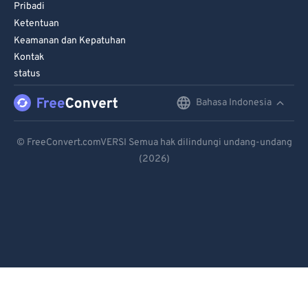
98
98
Pribadi
Ketentuan
99
99
Keamanan dan Kepatuhan
Kontak
status
Bahasa Indonesia
English
Deutsch
© FreeConvert.comVERSI Semua hak dilindungi undang-undang
(2026)
Español
Français
Português
Italiano
Dutch
日本語