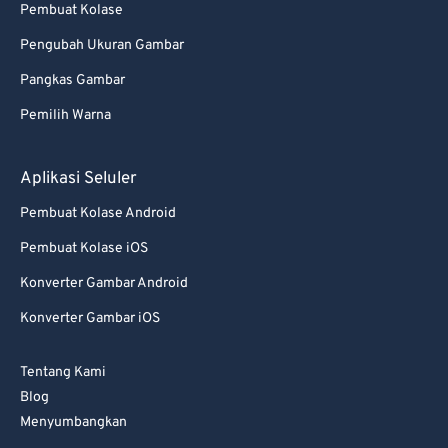
Pembuat Kolase
85
85
Pengubah Ukuran Gambar
86
86
87
87
Pangkas Gambar
88
88
Pemilih Warna
89
89
Aplikasi Seluler
90
90
Pembuat Kolase Android
91
91
Pembuat Kolase iOS
92
92
Konverter Gambar Android
93
93
94
94
Konverter Gambar iOS
95
95
Tentang Kami
96
96
Blog
97
97
Menyumbangkan