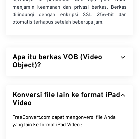
berfungsi di peramban web apa pun. Kami
menjamin keamanan dan privasi berkas. Berkas
dilindungi dengan enkripsi SSL 256-bit dan
otomatis terhapus setelah beberapa jam.
Apa itu berkas VOB (Video
Object)?
Video Object (VOB) adalah format berkas kontainer
untuk berkas film
DVD
. Berkas DVD komersial
Konversi file lain ke format iPad
yang berisi konten berhak cipta hampir selalu
memiliki perlindungan hak cipta, seperti enkripsi
Video
Content Scramble System (CSS)
yang dilisensikan
dan dikelola oleh
DVD Copy Control Association
FreeConvert.com dapat mengonversi file Anda
(DVD CCA)
.
yang lain ke format iPad Video :