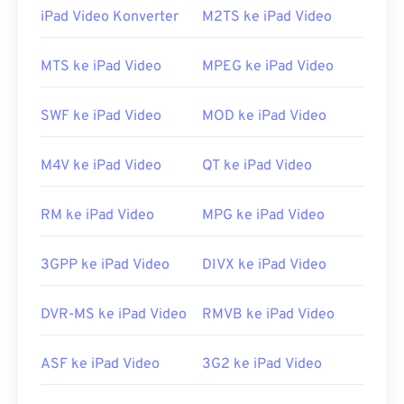
Bagaimana cara membuka berkas
iPad Video Konverter
M2TS ke iPad Video
VOB?
Secara default, berkas VOB dapat dibuka di
MTS ke iPad Video
MPEG ke iPad Video
Cyberlink PowerDVD
, pemutar yang sering
dipasang di perangkat elektronik konsumen,
SWF ke iPad Video
MOD ke iPad Video
seperti laptop, komputer desktop, dan drive DVD.
Karena berkas DVD biasanya dienkripsi, pemutar
M4V ke iPad Video
QT ke iPad Video
harus memiliki perangkat lunak dekripsi CSS agar
dapat diputar.
RM ke iPad Video
MPG ke iPad Video
Berkas VOB yang tidak terenkripsi biasanya dapat
dibuka di pemutar apa pun yang mendukung
3GPP ke iPad Video
DIVX ke iPad Video
pemutaran berkas
MPEG-2
generik.
Pemutar
media VLC
juga dapat memutar berkas VOB yang
tidak terenkripsi, dan berfungsi di berbagai
DVR-MS ke iPad Video
RMVB ke iPad Video
platform, termasuk perangkat seluler.
Dikembangkan oleh:
DVD Forum
ASF ke iPad Video
3G2 ke iPad Video
Rilis awal:
1997