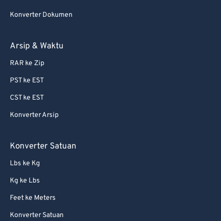
75
75
Konverter Dokumen
76
76
77
77
Arsip & Waktu
78
78
RAR ke Zip
79
79
PST ke EST
80
80
CST ke EST
81
81
Konverter Arsip
82
82
83
83
Konverter Satuan
84
84
Lbs ke Kg
85
85
Kg ke Lbs
86
86
Feet ke Meters
87
87
Konverter Satuan