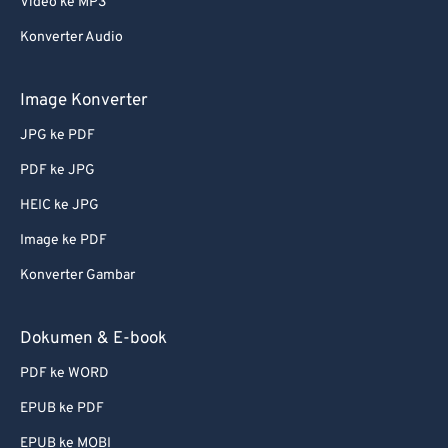
Video ke MP3
62
62
Konverter Audio
63
63
64
64
Image Konverter
65
65
JPG ke PDF
66
66
PDF ke JPG
67
67
HEIC ke JPG
68
68
Image ke PDF
69
69
Konverter Gambar
70
70
71
71
Dokumen & E-book
72
72
PDF ke WORD
73
73
EPUB ke PDF
74
74
EPUB ke MOBI