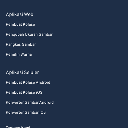
88
88
89
89
Aplikasi Web
90
90
Pembuat Kolase
91
91
Pengubah Ukuran Gambar
92
92
Pangkas Gambar
93
93
Pemilih Warna
94
94
95
95
Aplikasi Seluler
96
96
Pembuat Kolase Android
97
97
Pembuat Kolase iOS
98
98
Konverter Gambar Android
99
99
Konverter Gambar iOS