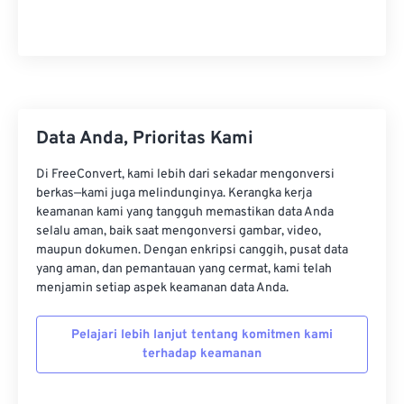
22
22
22
22
22
22
22
22
23
23
23
23
23
23
23
23
24
24
24
24
24
24
25
25
25
25
25
25
26
26
26
26
26
26
Data Anda, Prioritas Kami
27
27
27
27
27
27
Di FreeConvert, kami lebih dari sekadar mengonversi
28
28
28
28
28
28
berkas—kami juga melindunginya. Kerangka kerja
keamanan kami yang tangguh memastikan data Anda
29
29
29
29
29
29
selalu aman, baik saat mengonversi gambar, video,
30
30
30
30
30
30
maupun dokumen. Dengan enkripsi canggih, pusat data
yang aman, dan pemantauan yang cermat, kami telah
31
31
31
31
31
31
menjamin setiap aspek keamanan data Anda.
32
32
32
32
32
32
Pelajari lebih lanjut tentang komitmen kami
33
33
33
33
33
33
terhadap keamanan
34
34
34
34
34
34
35
35
35
35
35
35