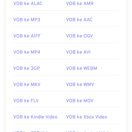
VOB ke ALAC
VOB ke AMR
00
00
00
00
00
00
00
00
VOB ke MP3
VOB ke AAC
VOB ke AIFF
VOB ke OGV
00
00
00
00
00
00
00
00
VOB ke MP4
VOB ke AVI
01
01
01
01
01
01
01
01
02
02
02
02
02
02
02
02
VOB ke 3GP
VOB ke WEBM
03
03
03
03
03
03
03
03
04
04
04
04
04
04
04
04
VOB ke MKV
VOB ke WMV
05
05
05
05
05
05
05
05
VOB ke FLV
VOB ke MOV
06
06
06
06
06
06
06
06
07
07
07
07
07
07
07
07
VOB ke Kindle Video
VOB ke Xbox Video
08
08
08
08
08
08
08
08