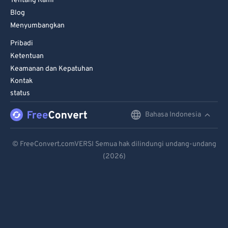
Tentang Kami
Blog
Menyumbangkan
Pribadi
Ketentuan
Keamanan dan Kepatuhan
Kontak
status
Bahasa Indonesia
English
Deutsch
© FreeConvert.comVERSI Semua hak dilindungi undang-undang
(2026)
Español
Français
Português
Italiano