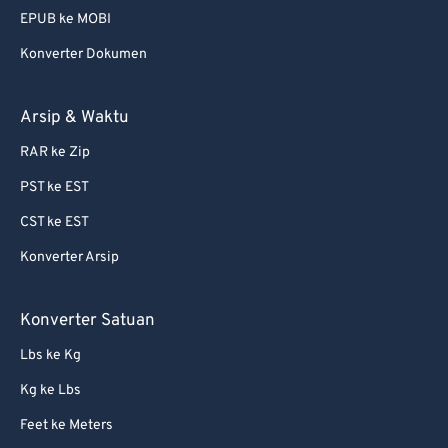
EPUB ke MOBI
75
75
Konverter Dokumen
76
76
77
77
Arsip & Waktu
78
78
RAR ke Zip
79
79
PST ke EST
80
80
CST ke EST
81
81
Konverter Arsip
82
82
83
83
Konverter Satuan
84
84
Lbs ke Kg
85
85
Kg ke Lbs
86
86
Feet ke Meters
87
87