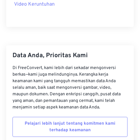
Video Keruntuhan
22
22
22
22
22
22
22
22
23
23
23
23
23
23
23
23
24
24
24
24
24
24
25
25
25
25
25
25
26
26
26
26
26
26
Data Anda, Prioritas Kami
27
27
27
27
27
27
Di FreeConvert, kami lebih dari sekadar mengonversi
28
28
28
28
28
28
berkas—kami juga melindunginya. Kerangka kerja
29
29
29
29
29
29
keamanan kami yang tangguh memastikan data Anda
selalu aman, baik saat mengonversi gambar, video,
30
30
30
30
30
30
maupun dokumen. Dengan enkripsi canggih, pusat data
31
31
31
31
31
31
yang aman, dan pemantauan yang cermat, kami telah
menjamin setiap aspek keamanan data Anda.
32
32
32
32
32
32
33
33
33
33
33
33
Pelajari lebih lanjut tentang komitmen kami
terhadap keamanan
34
34
34
34
34
34