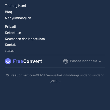
Tentang Kami
Blog
Menyumbangkan
Pribadi
Ketentuan
Keamanan dan Kepatuhan
Kontak
status
Bahasa Indonesia
English
Deutsch
© FreeConvert.comVERSI Semua hak dilindungi undang-undang
(2026)
Español
Français
Português