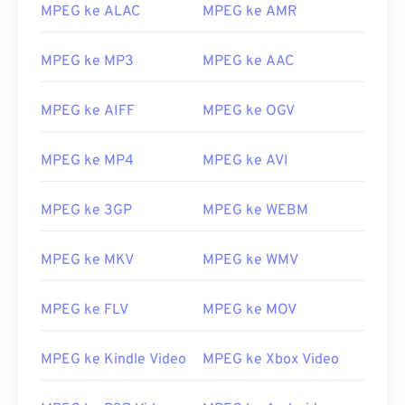
MPEG ke ALAC
MPEG ke AMR
MPEG ke MP3
MPEG ke AAC
00
00
00
00
00
00
00
00
MPEG ke AIFF
MPEG ke OGV
00
00
00
00
00
00
00
00
MPEG ke MP4
MPEG ke AVI
01
01
01
01
01
01
01
01
02
02
02
02
02
02
02
02
MPEG ke 3GP
MPEG ke WEBM
03
03
03
03
03
03
03
03
MPEG ke MKV
MPEG ke WMV
04
04
04
04
04
04
04
04
05
05
05
05
05
05
05
05
MPEG ke FLV
MPEG ke MOV
06
06
06
06
06
06
06
06
MPEG ke Kindle Video
MPEG ke Xbox Video
07
07
07
07
07
07
07
07
08
08
08
08
08
08
08
08