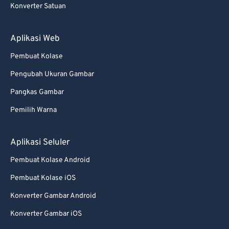
Konverter Satuan
88
88
89
89
Aplikasi Web
90
90
Pembuat Kolase
91
91
Pengubah Ukuran Gambar
92
92
Pangkas Gambar
93
93
Pemilih Warna
94
94
95
95
Aplikasi Seluler
96
96
Pembuat Kolase Android
97
97
Pembuat Kolase iOS
98
98
Konverter Gambar Android
99
99
Konverter Gambar iOS