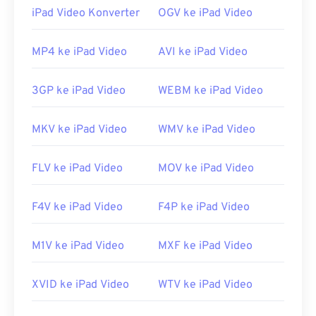
iPad Video Konverter
OGV ke iPad Video
Bagaimana cara membuka berkas
MPEG?
MP4 ke iPad Video
AVI ke iPad Video
Berkas MPEG hampir selalu terbuka di pemutar
video bawaan sistem operasi. Di Windows, berkas
3GP ke iPad Video
WEBM ke iPad Video
ini terbuka di
Windows Media Player
. Di Mac,
berkas ini terbuka di
QuickTime
. Berkas ini tidak
MKV ke iPad Video
WMV ke iPad Video
mendukung bab, teks, subtitel, tag metadata, atau
menu. Berkas ini dapat diputar melalui internet
atau diputar di pemutar perangkat keras.
FLV ke iPad Video
MOV ke iPad Video
Terkadang, membuka berkas MPEG memerlukan
F4V ke iPad Video
F4P ke iPad Video
penggunaan perangkat lunak pihak ketiga,
misalnya jika berkas tersebut berisi video MPEG-2.
Untuk kasus ini, unduh dekoder video MPEG-2
M1V ke iPad Video
MXF ke iPad Video
(paket dekoder DVD). Jika tidak ada cara lain yang
berhasil, cobalah
VLC Media Player
.
XVID ke iPad Video
WTV ke iPad Video
Dikembangkan oleh:
Motion Picture Experts