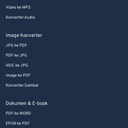
Video ke MP3
62
62
Konverter Audio
63
63
64
64
Image Konverter
65
65
JPG ke PDF
66
66
PDF ke JPG
67
67
HEIC ke JPG
68
68
Image ke PDF
69
69
Konverter Gambar
70
70
71
71
Dokumen & E-book
72
72
PDF ke WORD
73
73
EPUB ke PDF
74
74