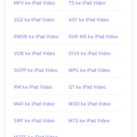
Group (MPEG)
MPV ke iPad Video
TS ke iPad Video
Rilis awal:
1988
3G2 ke iPad Video
ASF ke iPad Video
Tautan yang berguna:
https://en.wikipedia.org/wiki/Moving_Picture_Experts_
RMVB ke iPad Video
DVR-MS ke iPad Video
https://en.wikipedia.org/wiki/MPEG-1
VOB ke iPad Video
DIVX ke iPad Video
3GPP ke iPad Video
MPG ke iPad Video
RM ke iPad Video
QT ke iPad Video
M4V ke iPad Video
MOD ke iPad Video
SWF ke iPad Video
MTS ke iPad Video