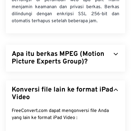
berfungsi di peramban web apa pun. Kami
menjamin keamanan dan privasi berkas. Berkas
dilindungi dengan enkripsi SSL 256-bit dan
otomatis terhapus setelah beberapa jam.
Apa itu berkas MPEG (Motion
Picture Experts Group)?
Motion Picture Experts Group (MPEG) adalah
keluarga
format berkas video digital, sekaligus
Konversi file lain ke format iPad
nama organisasi yang mengembangkan standar
format tersebut. Format berkas ini menggunakan
Video
kompresi canggih menggunakan
codec
,
menghasilkan berkas berukuran kecil dengan
FreeConvert.com dapat mengonversi file Anda
kualitas yang relatif baik. Ekstensi berkas MPEG
yang lain ke format iPad Video :
paling erat kaitannya dengan format
MPEG-1
.